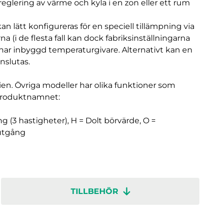
reglering av värme och kyla i en zon eller ett rum
n lätt konfigureras för en speciell tillämpning via
na (i de flesta fall kan dock fabriksinställningarna
har inbyggd temperaturgivare. Alternativt kan en
nslutas.
en. Övriga modeller har olika funktioner som
 produktnamnet:
ng (3 hastigheter), H = Dolt börvärde, O =
sutgång
TILLBEHÖR