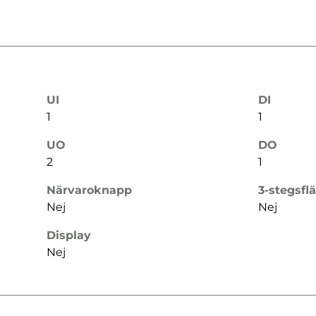
UI
DI
1
1
UO
DO
2
1
Närvaroknapp
3-stegsfl
Nej
Nej
Display
Nej