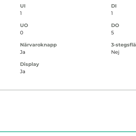
UI
DI
1
1
UO
DO
0
5
Närvaroknapp
3-stegsfl
Ja
Nej
Display
Ja