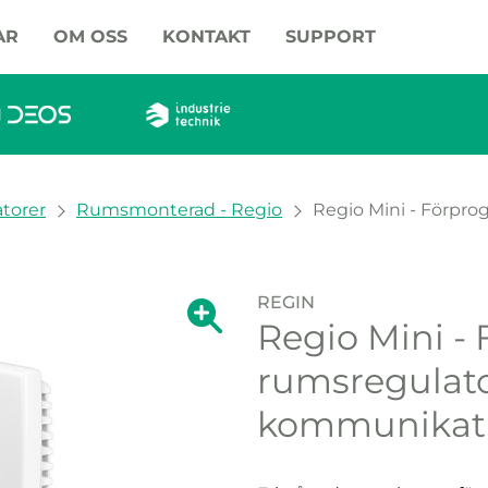
AR
OM OSS
KONTAKT
SUPPORT
torer
Rumsmonterad - Regio
Regio Mini - Förpr
REGIN
Visa förstoring av bilden.
Regio Mini 
Visa förstoring a
rumsregulato
kommunikat