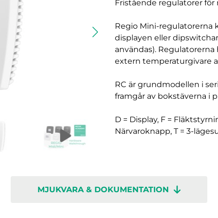
Fristående regulatorer för 
Regio Mini-regulatorerna ka
displayen eller dipswitchar
användas). Regulatorerna 
extern temperaturgivare a
RC är grundmodellen i seri
framgår av bokstäverna i
D = Display, F = Fläktstyrni
Närvaroknapp, T = 3-läge
MJUKVARA & DOKUMENTATION