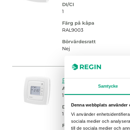
DI/CI
1
Färg på kåpa
RAL9003
Börvärdesratt
Nej
RC-DO
Samtycke
AI
1
Denna webbplats använder 
DI/CI
1
Vi använder enhetsidentifierar
sociala medier och analysera 
Färg på kåpa
till de sociala medier och a