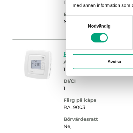
RAL9003
med annan information som du 
Börvärdesratt
Samtyckesval
Nej
Nödvändig
RC-DFO
Avvisa
AI
1
DI/CI
1
Färg på kåpa
RAL9003
Börvärdesratt
Nej