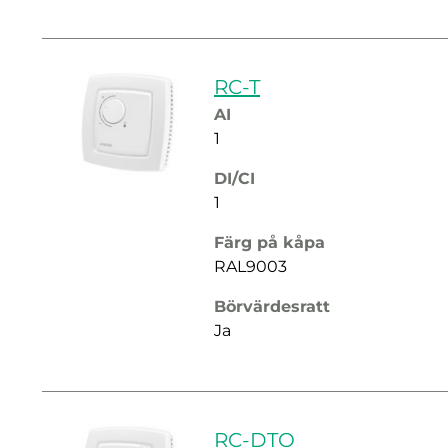
RC-T
AI
1
DI/CI
1
Färg på kåpa
RAL9003
Börvärdesratt
Ja
RC-DTO