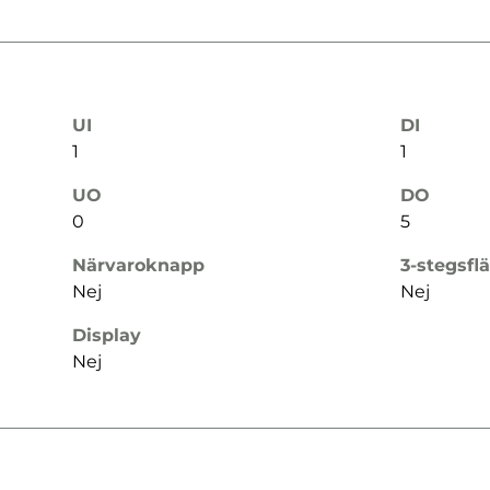
UI
DI
1
1
UO
DO
0
5
Närvaroknapp
3-stegsfl
Nej
Nej
Display
Nej