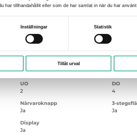
Ja
Nej
har tillhandahållit eller som de har samlat in när du har använt 
Display
Ja
Inställningar
Statistik
Tillåt urval
UI
DI
1
1
UO
DO
2
4
Närvaroknapp
3-stegsfl
Ja
Ja
Display
Ja