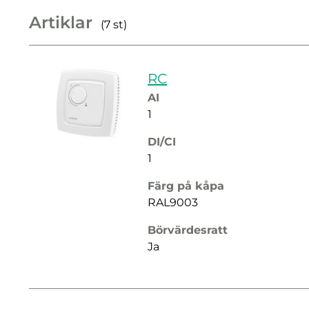
Artiklar
(7 st)
RC
AI
1
DI/CI
1
Färg på kåpa
RAL9003
Börvärdesratt
Ja