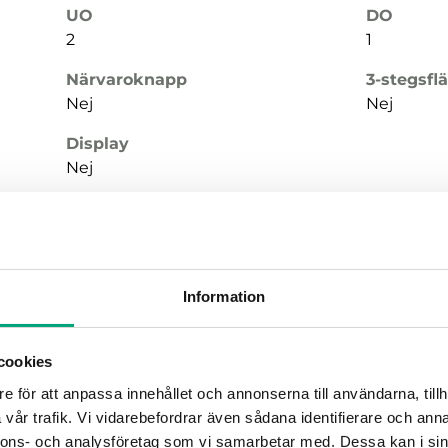
UO
DO
2
1
Närvaroknapp
3-stegsfl
Nej
Nej
Display
Nej
Information
UI
DI
1
1
cookies
UO
DO
2
1
e för att anpassa innehållet och annonserna till användarna, tillh
vår trafik. Vi vidarebefordrar även sådana identifierare och anna
Närvaroknapp
3-stegsfl
nnons- och analysföretag som vi samarbetar med. Dessa kan i sin