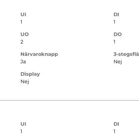
UI
DI
1
1
UO
DO
2
1
Närvaroknapp
3-stegsfl
Ja
Nej
Display
Nej
UI
DI
1
1