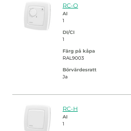
RC-O
AI
1
DI/CI
1
Färg på kåpa
RAL9003
Börvärdesratt
Ja
RC-H
AI
1