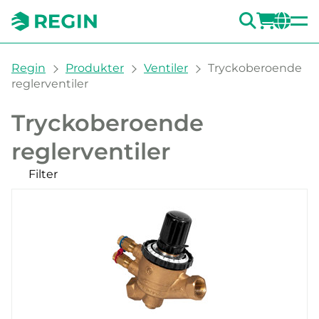
SÖK
LOGG
CH
You are here:
Regin
Produkter
Ventiler
Tryckoberoende
reglerventiler
Tryckoberoende
reglerventiler
Filter
Våra produkter
Kategorier
Gängad
Filter
RENSA
Tryckklass
Anslutningstyper
PN16 (4)