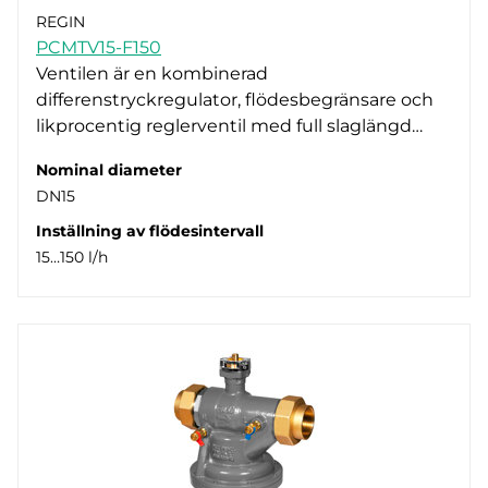
Nominal diameter
PN25 (17)
BSP internally threaded according to EN 10226-1 (6)
REGIN
PCMTV15-F150
Ställdonsanslutning
BSP internally threaded according to ISO 228/1 (11)
DN15 (6)
Ventilen är en kombinerad
DN20 (6)
M28 x 1,5 (17)
differenstryckregulator, flödesbegränsare och
likprocentig reglerventil med full slaglängd…
DN25 (3)
Standard för ställdon RVASN (4)
DN32 (3)
Nominal diameter
DN40 (1)
DN15
DN50 (2)
Inställning av flödesintervall
15…150 l/h