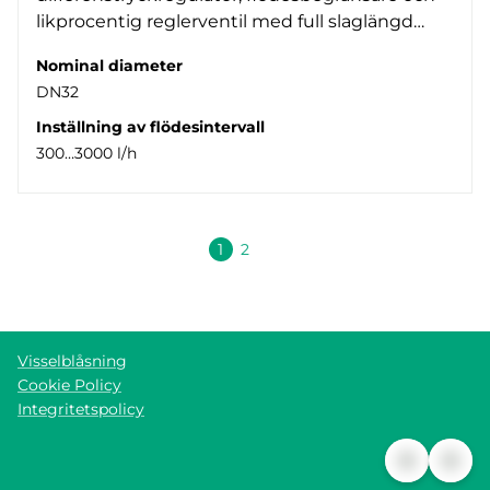
likprocentig reglerventil med full slaglängd…
Nominal diameter
DN32
Inställning av flödesintervall
300…3000 l/h
Nästa
1
2
Visselblåsning
Cookie Policy
Integritetspolicy