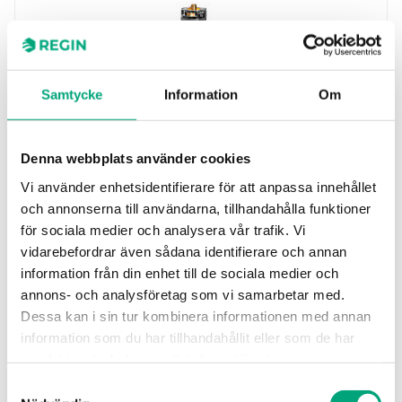
Samtycke
Information
Om
Denna webbplats använder cookies
REGIN
PCMTV50-F12
Vi använder enhetsidentifierare för att anpassa innehållet
Ventiler avsedda för bruk i system med flera
och annonserna till användarna, tillhandahålla funktioner
eller större fläktkonvektorer, kylbafflar eller
för sociala medier och analysera vår trafik. Vi
luftbehandlingsenheter…
vidarebefordrar även sådana identifierare och annan
information från din enhet till de sociala medier och
Nominal diameter
annons- och analysföretag som vi samarbetar med.
DN50
Dessa kan i sin tur kombinera informationen med annan
Inställning av flödesintervall
information som du har tillhandahållit eller som de har
1200…12000 l/h
samlat in när du har använt deras tjänster.
Samtyckesval