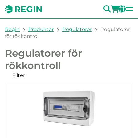
SÖK
LOGG
CH
You are here:
Regin
Produkter
Regulatorer
Regulatorer
för rökkontroll
Regulatorer för
rökkontroll
Filter
Våra produkter
Kategorier
SCS-M2, Master
SCS-S2, spjällmodul
Tillbehör Regulatorer för rökkontroll
Filter
RENSA