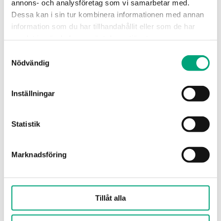
annons- och analysföretag som vi samarbetar med.
DUC. För enkel driftsättning…
Dessa kan i sin tur kombinera informationen med annan
information som du har tillhandahållit eller som de har
Protokoll som stöds
samlat in när du har använt deras tjänster.
Modbus
Samtyckesval
AI
Nödvändig
2
DI
Inställningar
2
Statistik
Marknadsföring
Tillåt alla