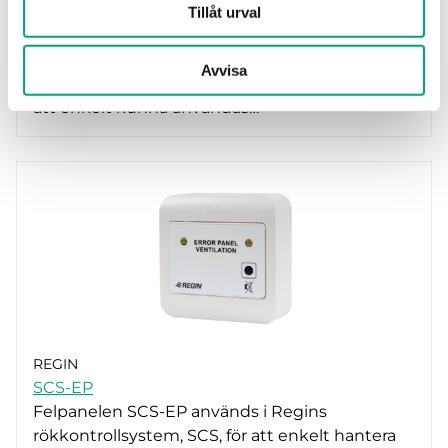
REGIN
Tillåt urval
SCS-PDTX
Differenstryckstransmittern SCS-PDTX är
Avvisa
förkonfigurererad med Modbusadress 100 för
att enkelt kunna användas…
REGIN
SCS-EP
Felpanelen SCS-EP används i Regins
rökkontrollsystem, SCS, för att enkelt hantera