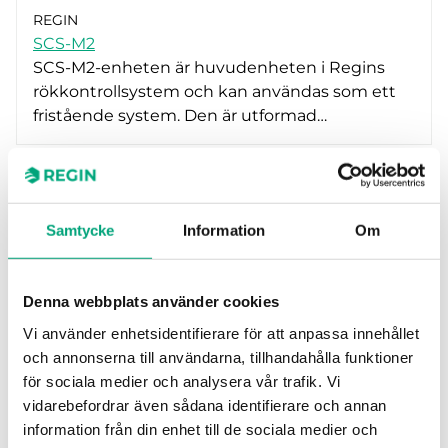
Regulator
REGIN
Matningsspänning
Regulatorer för rökkontroll (2)
SCS-M2
Montering
SCS-M2-enheten är huvudenheten i Regins
230 V AC (1)
rökkontrollsystem och kan användas som ett
Display
24V AC (2)
Vägg (3)
fristående system. Den är utformad…
Protokoll som stöds
24V DC (1)
Ja (1)
Porttyp
Nej (1)
BACnet (1)
Skyddsklass
Modbus (2)
Display (1)
Ethernet (1)
IP40 (1)
Samtycke
Information
Om
RS-485 (2)
IP44 (1)
IP54 (1)
Denna webbplats använder cookies
IP65 (1)
Vi använder enhetsidentifierare för att anpassa innehållet
och annonserna till användarna, tillhandahålla funktioner
REGIN
för sociala medier och analysera vår trafik. Vi
SCS-S2
vidarebefordrar även sådana identifierare och annan
Spjällmodul med Modbuskommunikation som
information från din enhet till de sociala medier och
används tillsammans med en Modbus master