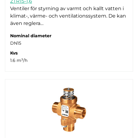
ZTR15-1,6
Ställdonsanslutning
Ventilation (42)
DN10 (1)
Ventiler för styrning av varmt och kallt vatten i
klimat-, värme- och ventilationssystem. De kan
DN15 (40)
M28 x 1,5 (2)
även reglera…
DN20 (19)
M30 x 1,5 (24)
DN25 (4)
Standard för RVAZ4-ställdon (42)
Nominal diameter
DN15
DN32 (2)
Kvs
DN40 (2)
1.6 m³/h