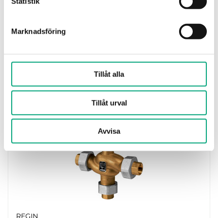
Statistik
Marknadsföring
REGIN
CTV10
2-vägs zonventil
Tillåt alla
Nominal diameter
DN10
Tillåt urval
Avvisa
REGIN