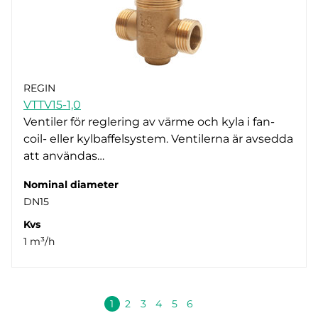
REGIN
VTTV15-1,0
Ventiler för reglering av värme och kyla i fan-
coil- eller kylbaffelsystem. Ventilerna är avsedda
att användas…
Nominal diameter
DN15
Kvs
1 m³/h
Nästa
1
2
3
4
5
6