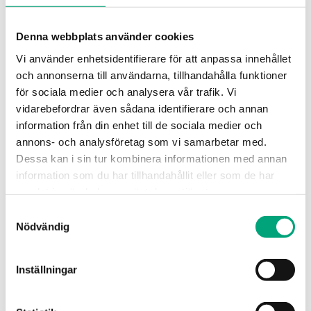
REGIN
Denna webbplats använder cookies
ZTR20-6,0
Ventiler för styrning av varmt och kallt vatten i
Vi använder enhetsidentifierare för att anpassa innehållet
klimat-, värme- och ventilationssystem. De kan
och annonserna till användarna, tillhandahålla funktioner
även reglera…
för sociala medier och analysera vår trafik. Vi
vidarebefordrar även sådana identifierare och annan
Nominal diameter
information från din enhet till de sociala medier och
DN20
annons- och analysföretag som vi samarbetar med.
Kvs
Dessa kan i sin tur kombinera informationen med annan
6 m³/h
information som du har tillhandahållit eller som de har
samlat in när du har använt deras tjänster.
Samtyckesval
Nödvändig
Inställningar