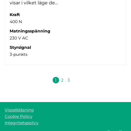
visar i vilket läge de…
Kraft
400 N
Matningsspänning
230 V AC
Styrsignal
3-punkts
Nästa
1
2
3
Visselblåsning
Cookie Policy
Integritetspolicy