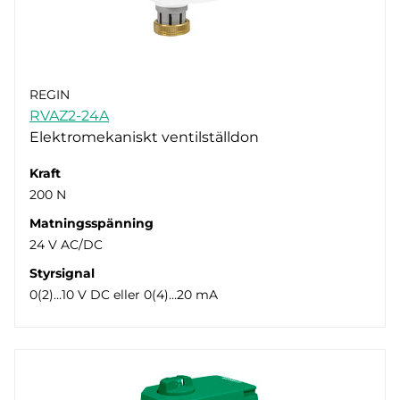
REGIN
RVAZ2-24A
Elektromekaniskt ventilställdon
Kraft
200 N
Matningsspänning
24 V AC/DC
Styrsignal
0(2)…10 V DC eller 0(4)…20 mA