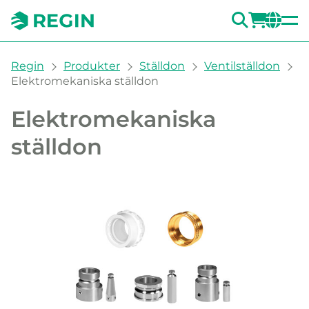
SÖK
LOGG
CH
You are here:
Regin
Produkter
Ställdon
Ventilställdon
Elektromekaniska ställdon
Elektromekaniska
ställdon