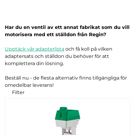
Har du en ventil av ett annat fabrikat som du vill
motorisera med ett ställdon från Regin?
Upptäck vår adapterlista
och få koll på vilken
adaptersats och ställdon du behöver för att
komplettera din lösning.
Beställ nu - de flesta alternativ finns tillgängliga för
omedelbar leverans!
Filter
Våra produkter
Filter
RENSA
Skyddsklass
Matningsspänning
IP44 (8)