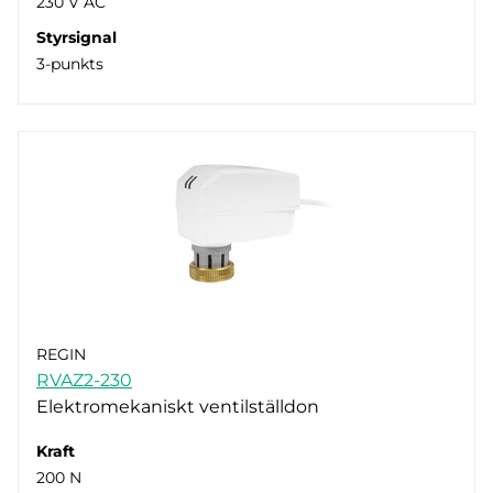
230 V AC
Styrsignal
3-punkts
REGIN
RVAZ2-230
Elektromekaniskt ventilställdon
Kraft
200 N