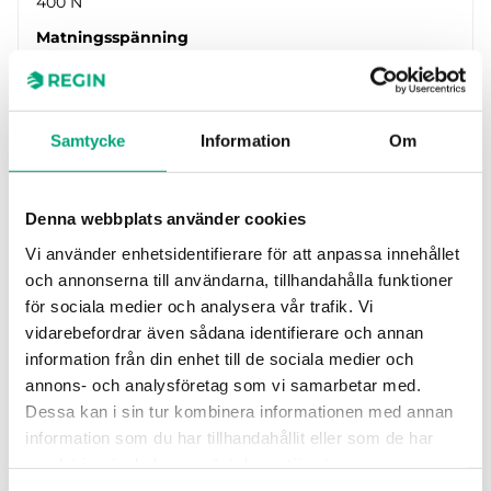
400 N
Matningsspänning
24 V AC/DC
Styrsignal
0…10 V DC
Samtycke
Information
Om
Denna webbplats använder cookies
Vi använder enhetsidentifierare för att anpassa innehållet
och annonserna till användarna, tillhandahålla funktioner
för sociala medier och analysera vår trafik. Vi
vidarebefordrar även sådana identifierare och annan
information från din enhet till de sociala medier och
annons- och analysföretag som vi samarbetar med.
Dessa kan i sin tur kombinera informationen med annan
REGIN
information som du har tillhandahållit eller som de har
RVAZ4L1-24A
samlat in när du har använt deras tjänster.
Ventilställdonen i RVAZ4-serien är lätta att