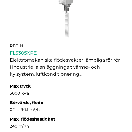
REGIN
FLS305XRE
Elektromekaniska flödesvakter lämpliga för rör
i industriella anläggningar: värme- och
kylsystem, luftkonditionering…
Max tryck
3000 kPa
Börvärde, flöde
0.2 ... 90.1 m³/h
Max. flödeshastighet
240 m³/h