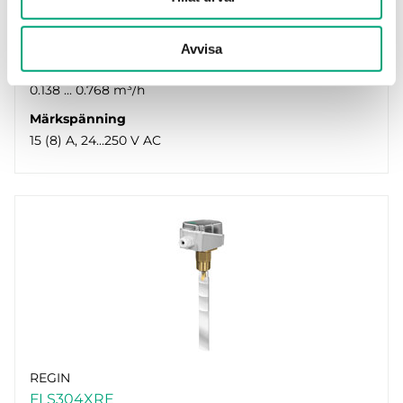
Max tryck
1100 kPa
Avvisa
Börvärde, flöde
0.138 ... 0.768 m³/h
Märkspänning
15 (8) A, 24...250 V AC
REGIN
FLS304XRE