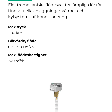
Elektromekaniska flödesvakter lämpliga för rör
i industriella anläggningar: värme- och
kylsystem, luftkonditionering…
Max tryck
1100 kPa
Börvärde, flöde
0.2 ... 90.1 m³/h
Max. flödeshastighet
240 m³/h