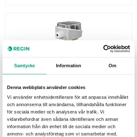
Samtycke
Information
Om
REGIN
FLS306X
Denna webbplats använder cookies
Elektromekaniska flödesvakter lämpliga för rör
i industriella anläggningar: värme- och
Vi använder enhetsidentifierare för att anpassa innehållet
kylsystem, luftkonditionering…
och annonserna till användarna, tillhandahålla funktioner
för sociala medier och analysera vår trafik. Vi
Max tryck
vidarebefordrar även sådana identifierare och annan
1100 kPa
information från din enhet till de sociala medier och
Börvärde, flöde
annons- och analysföretag som vi samarbetar med.