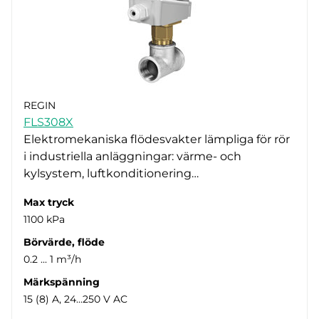
REGIN
FLS308X
Elektromekaniska flödesvakter lämpliga för rör
i industriella anläggningar: värme- och
kylsystem, luftkonditionering…
Max tryck
1100 kPa
Börvärde, flöde
0.2 ... 1 m³/h
Märkspänning
15 (8) A, 24...250 V AC