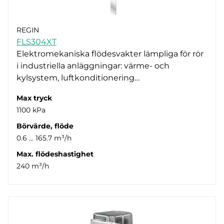
REGIN
FLS304XT
Elektromekaniska flödesvakter lämpliga för rör
i industriella anläggningar: värme- och
kylsystem, luftkonditionering…
Max tryck
1100 kPa
Börvärde, flöde
0.6 ... 165.7 m³/h
Max. flödeshastighet
240 m³/h