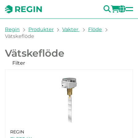
SÖK
LOGG
CH
You are here:
Regin
Produkter
Vakter
Flöde
Vätskeflöde
Vätskeflöde
Filter
Våra produkter
REGIN