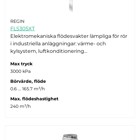
REGIN
FLS305XT
Elektromekaniska flödesvakter lämpliga för rör
i industriella anläggningar: värme- och
kylsystem, luftkonditionering…
Max tryck
3000 kPa
Börvärde, flöde
0.6 ... 165.7 m³/h
Max. flödeshastighet
240 m³/h