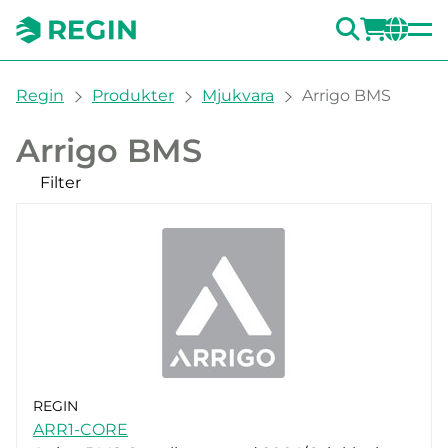
SÖK
LOGG
CH
You are here:
Regin
Produkter
Mjukvara
Arrigo BMS
Arrigo BMS
Filter
Våra produkter
REGIN
ARR1-CORE