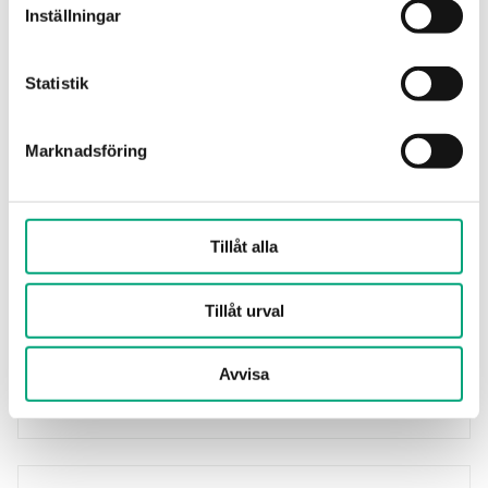
Inställningar
ARR1-OPC-CLIENT
OPC-klient för Arrigo BMS, en licens krävs för
varje ansluten OPC-server
Statistik
Marknadsföring
Tillåt alla
Tillåt urval
REGIN
Avvisa
ARR1-NIMBUS
Licens för Nimbus Alarm-server