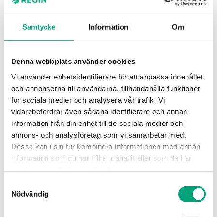
Samtycke
Information
Om
Denna webbplats använder cookies
REGIN
Vi använder enhetsidentifierare för att anpassa innehållet
ARR1-IO-500
och annonserna till användarna, tillhandahålla funktioner
Paket med 500 I/O för Arrigo BMS
för sociala medier och analysera vår trafik. Vi
vidarebefordrar även sådana identifierare och annan
information från din enhet till de sociala medier och
annons- och analysföretag som vi samarbetar med.
Dessa kan i sin tur kombinera informationen med annan
information som du har tillhandahållit eller som de har
samlat in när du har använt deras tjänster.
Samtyckesval
Nödvändig
REGIN