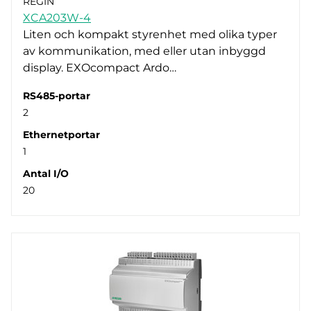
REGIN
Porttyp
Nej (8)
EFX (12)
XCA203W-4
Skyddsklass
M-Bus (4)
Ethernet (13)
Liten och kompakt styrenhet med olika typer
av kommunikation, med eller utan inbyggd
M-Bus (3)
IP20 (13)
display. EXOcompact Ardo…
RS485-portar
2
Ethernetportar
1
Antal I/O
20