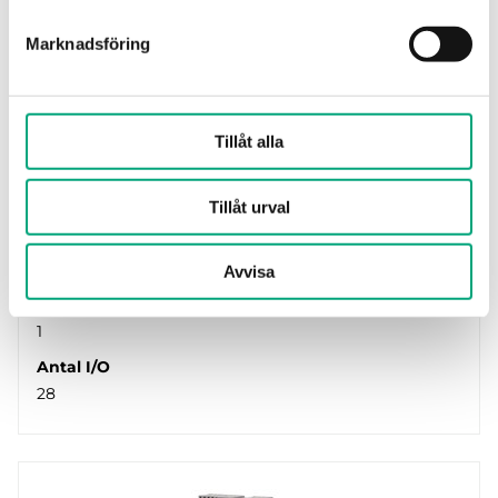
Marknadsföring
REGIN
XCA282DW-4
Tillåt alla
Liten och kompakt styrenhet med olika typer
av kommunikation, med eller utan inbyggd
display. EXOcompact Ardo…
Tillåt urval
RS485-portar
1
Avvisa
Ethernetportar
1
Antal I/O
28