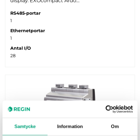
display. EXOcompact Ardo…
RS485-portar
1
Ethernetportar
1
Antal I/O
28
Samtycke
Information
Om
REGIN