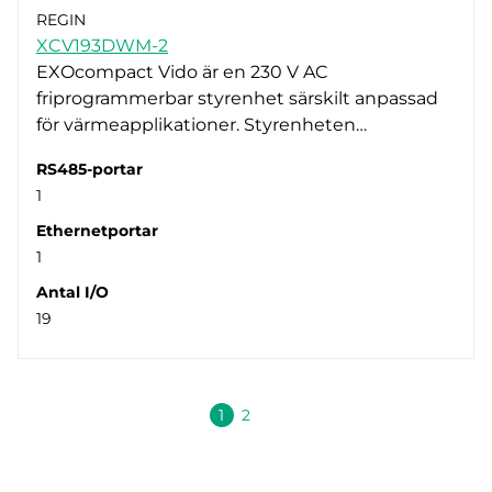
REGIN
XCV193DWM-2
EXOcompact Vido är en 230 V AC
friprogrammerbar styrenhet särskilt anpassad
för värmeapplikationer. Styrenheten…
RS485-portar
1
Ethernetportar
1
Antal I/O
19
Nästa
1
2