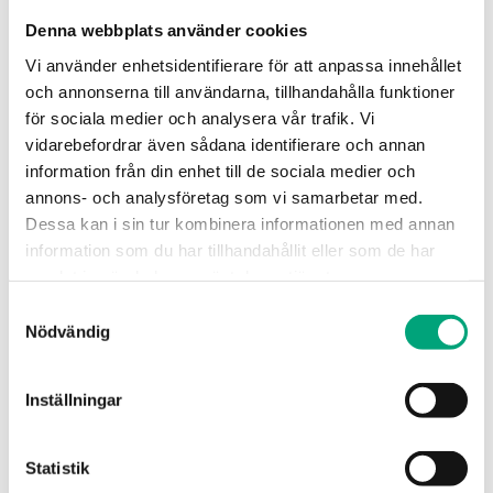
XCA152DW-4
Denna webbplats använder cookies
Liten och kompakt styrenhet med olika typer
Vi använder enhetsidentifierare för att anpassa innehållet
av kommunikation, med eller utan inbyggd
och annonserna till användarna, tillhandahålla funktioner
display. EXOcompact Ardo…
för sociala medier och analysera vår trafik. Vi
RS485-portar
vidarebefordrar även sådana identifierare och annan
1
information från din enhet till de sociala medier och
annons- och analysföretag som vi samarbetar med.
Ethernetportar
Dessa kan i sin tur kombinera informationen med annan
1
information som du har tillhandahållit eller som de har
Antal I/O
samlat in när du har använt deras tjänster.
15
Samtyckesval
Nödvändig
Inställningar
Statistik