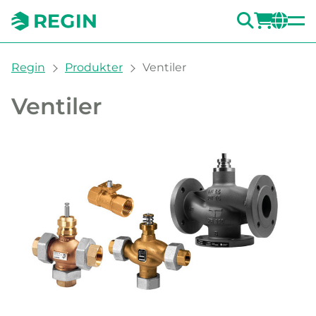
SÖK
LOGG
CH
You are here:
Regin
Produkter
Ventiler
Ventiler