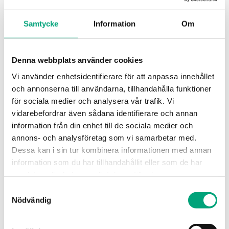
Samtycke
Information
Om
Denna webbplats använder cookies
Vi använder enhetsidentifierare för att anpassa innehållet
och annonserna till användarna, tillhandahålla funktioner
för sociala medier och analysera vår trafik. Vi
REGIN
vidarebefordrar även sådana identifierare och annan
ETRS32-16
information från din enhet till de sociala medier och
Ventiler avsedda att reglera varmt, kallt eller
annons- och analysföretag som vi samarbetar med.
glykolblandat vatten i värme-, ventilations- och
Dessa kan i sin tur kombinera informationen med annan
när DZR-material…
information som du har tillhandahållit eller som de har
samlat in när du har använt deras tjänster.
Nominal diameter
Samtyckesval
DN32
Nödvändig
Kvs
16 m³/h