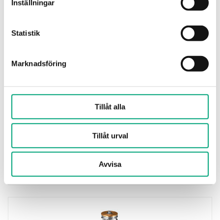
Inställningar
Statistik
Marknadsföring
Tillåt alla
REGIN
VAR-T1
Tillåt urval
Adaptersatser för anpassning av ställdon från
andra leverantörer till Regins ventilserier.
Avvisa
Adapter och spindelförlängare…