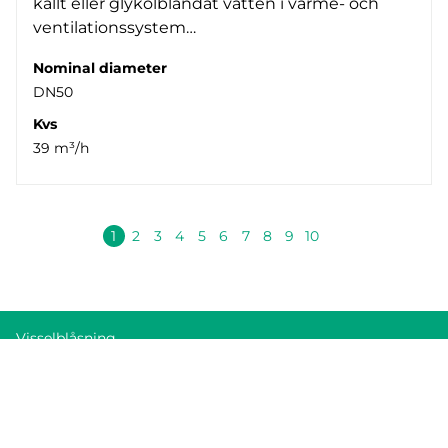
kallt eller glykolblandat vatten i värme- och
ventilationssystem…
Nominal diameter
DN50
Kvs
39 m³/h
Nästa
1
2
3
4
5
6
7
8
9
10
Visselblåsning
Cookie Policy
Integritetspolicy