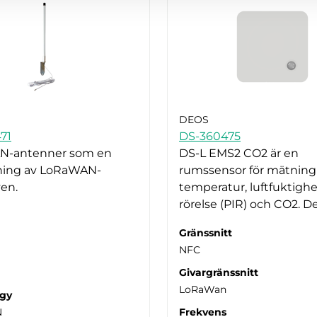
DEOS
71
DS-360475
N-antenner som en
DS-L EMS2 CO2 är en
kning av LoRaWAN-
rumssensor för mätning
en.
temperatur, luftfuktighet,
rörelse (PIR) och CO2. 
Gränssnitt
NFC
Givargränssnitt
LoRaWan
gy
N
Frekvens