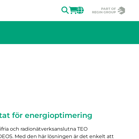
SÖK
LOGGA IN
CHANGE MAR
stat för energioptimering
rifria och radionätverksanslutna TEO
DEOS. Med den här lösningen är det enkelt att