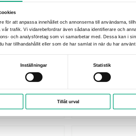
cookies
DEOS
e för att anpassa innehållet och annonserna till användarna, tillh
498
DS-360473
vår trafik. Vi vidarebefordrar även sådana identifierare och anna
n batterifri och
DS-L-ERS2 Lite är en ru
nnons- och analysföretag som vi samarbetar med. Dessa kan i sin
tverksansluten
för mätning av tempera
har tillhandahållit eller som de har samlat in när du har använt 
termostat. Med den här
luftfuktighet. Rumsgiva
n är det enkelt att
utrustad med NFC (Nea
Inställningar
Statistik
Gränssnitt
NFC
Givargränssnitt
gy
LoRaWan
N
Frekvens
Tillåt urval
868 Mhz