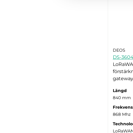
DEOS
DS-3604
LoRaWA
förstär
gateway
Längd
840 mm
Frekvens
868 Mhz
Technolo
LoRaWA