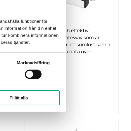
DEOS
andahålla funktioner för
DS-360448
n information från din enhet
msgivare
En robust och effektiv
 tur kombinera informationen
tur och
LoRaWAN-gateway som är
deras tjänster.
ren är
utvecklad för att sömlöst samla
r…
in och utbyta data över
internet…
Marknadsföring
Frekvens
868 Mhz
Technology
LoRaWAN
Tillåt alla