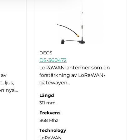
DEOS
DS-360472
LoRaWAN-antenner som en
 av
förstärkning av LoRaWAN-
 ljus,
gatewayen.
Den nya…
Längd
311 mm
Frekvens
868 Mhz
Technology
LoRaWAN