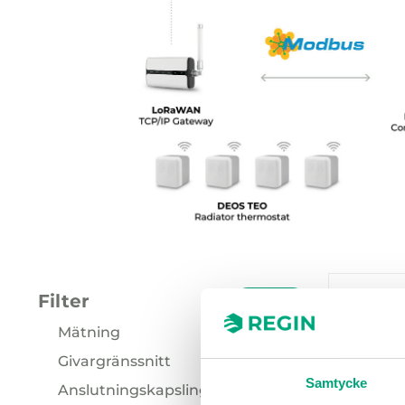
Våra p
Filter
RENSA
Mätning
Givargränssnitt
Fukt (2)
Samtycke
Anslutningskapsling
Temperatur (2)
LoRaWan (2)