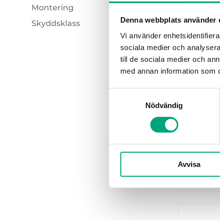
Montering
Ja (2)
Denna webbplats använder 
Skyddsklass
Vägg (2)
DEOS
Vi använder enhetsidentifierar
IP65 (1)
DS-360
sociala medier och analysera 
TEO är e
till de sociala medier och a
radionä
med annan information som du 
radiator
lösninge
Samtyckesval
ersätta…
Nödvändig
Frekvens
868 Mhz
Technolo
LoRaWA
Avvisa