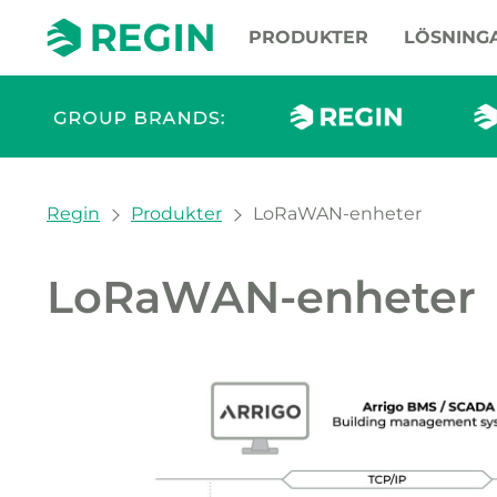
PRODUKTER
LÖSNING
You are here:
Regin
Produkter
LoRaWAN-enheter
LoRaWAN-enheter