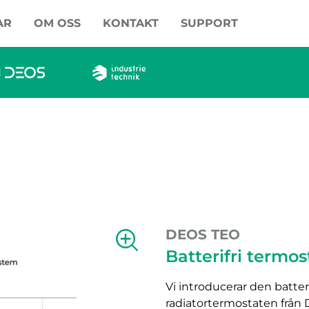
AR
OM OSS
KONTAKT
SUPPORT
DEOS TEO
Visa förstoring av bilden.
Batterifri termo
Vi introducerar den batte
radiatortermostaten från 