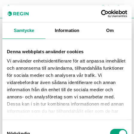
SÖK
LOGG
CH
You are here:
Regin
Produkter
Vakter
Flöde
Luftflöde
Samtycke
Information
Om
Luftflöde
Denna webbplats använder cookies
Filter
Vi använder enhetsidentifierare för att anpassa innehållet
Våra produkter
och annonserna till användarna, tillhandahålla funktioner
för sociala medier och analysera vår trafik. Vi
vidarebefordrar även sådana identifierare och annan
information från din enhet till de sociala medier och
annons- och analysföretag som vi samarbetar med.
Dessa kan i sin tur kombinera informationen med annan
information som du har tillhandahållit eller som de har
samlat in när du har använt deras tjänster.
INDUSTRIETECHNIK
Samtyckesval
AFS1
Nödvändig