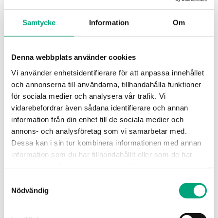
Utegivare
Samtycke
Information
Om
Mätområde, temp
-50…70 °C
Elementtyp
Denna webbplats använder cookies
PT100
Vi använder enhetsidentifierare för att anpassa innehållet
och annonserna till användarna, tillhandahålla funktioner
för sociala medier och analysera vår trafik. Vi
vidarebefordrar även sådana identifierare och annan
information från din enhet till de sociala medier och
annons- och analysföretag som vi samarbetar med.
Dessa kan i sin tur kombinera informationen med annan
information som du har tillhandahållit eller som de har
samlat in när du har använt deras tjänster.
Samtyckesval
Nödvändig
REGIN
TG-UH3/NI1000-01
Utegivare