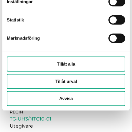
Inställningar
Mätområde, temp
-50…70 °C
Statistik
Elementtyp
NI1000-01
Marknadsföring
Tillåt alla
Tillåt urval
Avvisa
REGIN
TG-UH3/NTC10-01
Utegivare