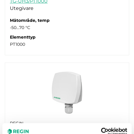
TG-UH3/PT1000
PT1000 (1)
Utegivare
Mätområde, temp
-50…70 °C
Elementtyp
PT1000
REGIN
TG-UH3/PT100