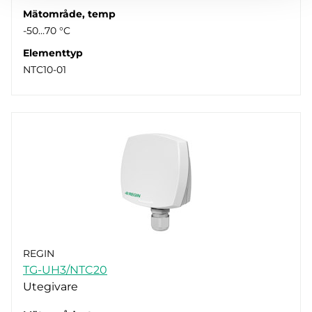
Mätområde, temp
-50…70 °C
Elementtyp
NTC10-01
REGIN
TG-UH3/NTC20
Utegivare