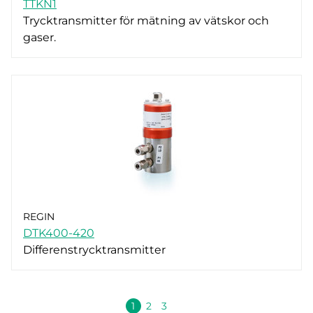
TTKN1
Trycktransmitter för mätning av vätskor och
gaser.
REGIN
DTK400-420
Differenstrycktransmitter
Nästa
1
2
3