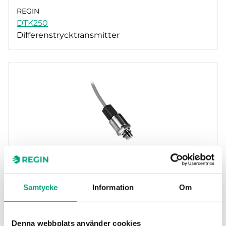
REGIN
DTK250
Differenstrycktransmitter
REGIN
TTKN16
Samtycke
Information
Om
Trycktransmitter för mätning av vätskor och
gaser.
Denna webbplats använder cookies