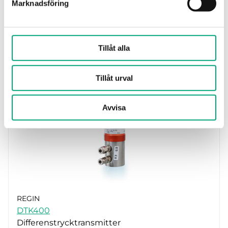
Marknadsföring
REGIN
TTKN2.5
Tillåt alla
Trycktransmitter för mätning av vätskor och
gaser.
Tillåt urval
Avvisa
REGIN
DTK400
Differenstrycktransmitter