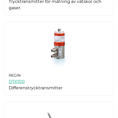
Trycktransmitter för mätning av vätskor och
gaser.
0..1600 kPa (4)
0..20 kPa (2)
0..250 kPa (4)
0..2500 kPa (2)
0..40 kPa (2)
0..400 kPa (2)
0..4000 kPa (2)
0..600 kPa (4)
REGIN
DTK100
Differenstrycktransmitter