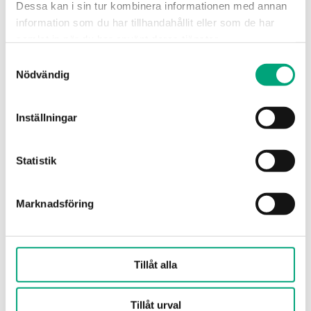
Dessa kan i sin tur kombinera informationen med annan
information som du har tillhandahållit eller som de har
samlat in när du har använt deras tjänster.
Skapa nytt ärende
Samtyckesval
Nödvändig
Produktfel, transportskada eller liknande
Inställningar
Statistik
Marknadsföring
Tillåt alla
Skapa nytt ärende
Tillåt urval