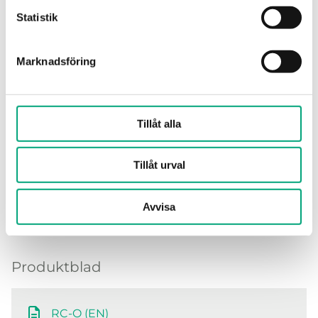
Statistik
Noggrannhet,
±0.5 °K @ 15...30
temperatur 1
°C
Marknadsföring
Material, kapsling
Polycarbonate,
PC
Tillåt alla
Tillåt urval
Avvisa
Mjukvara & dokumentation
Produktblad
RC-O (EN)