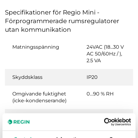
Specifikationer för Regio Mini -
Förprogrammerade rumsregulatorer
utan kommunikation
Matningsspänning
24VAC (18...30 V
AC 50/60Hz / ),
2.5 VA
Skyddsklass
IP20
Omgivande fuktighet
0…90 % RH
(icke-kondenserande)
Omgivningstemperatur
0…50 °C
Lagringstemperatur
-20…70 °C