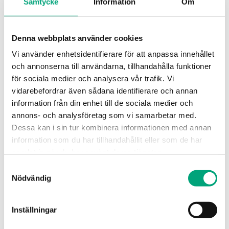
Samtycke
Information
Om
Montering
Rum
Denna webbplats använder cookies
Dimensioner, yttre
95x95x31 mm
Vi använder enhetsidentifierare för att anpassa innehållet
(BxHxD)
och annonserna till användarna, tillhandahålla funktioner
för sociala medier och analysera vår trafik. Vi
Vikt, inkl. förpackning
0.11 kg
vidarebefordrar även sådana identifierare och annan
information från din enhet till de sociala medier och
Typ av analoga ingångar
PT1000,
annons- och analysföretag som vi samarbetar med.
(AI)
0...50°C, 0...10 V
Dessa kan i sin tur kombinera informationen med annan
information som du har tillhandahållit eller som de har
samlat in när du har använt deras tjänster.
Typ av
Digital input for
kondenseringsingångar
condensation
Samtyckesval
(KI)
detector KG-A/1
Nödvändig
Typ universella
DO 24 V AC/1A,
Inställningar
utgångar (UO)
AO 0...10 V/5mA