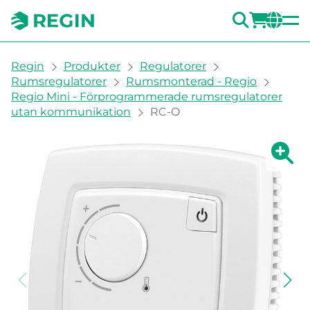
SÖK
LOGG
CH
You are here:
Regin
Produkter
Regulatorer
Rumsregulatorer
Rumsmonterad - Regio
Regio Mini - Förprogrammerade rumsregulatorer
utan kommunikation
RC-O
Visa fö
Vi