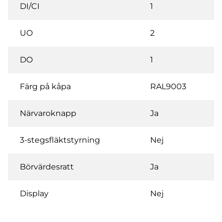
DI/CI
1
UO
2
DO
1
Färg på kåpa
RAL9003
Närvaroknapp
Ja
3-stegsfläktstyrning
Nej
Börvärdesratt
Ja
Display
Nej