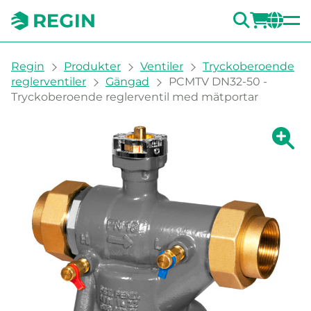
SÖK
LOGG
CH
You are here:
Regin
Produkter
Ventiler
Tryckoberoende
reglerventiler
Gängad
PCMTV DN32-50 -
Tryckoberoende reglerventil med mätportar
Visa fö
Vi
Skri