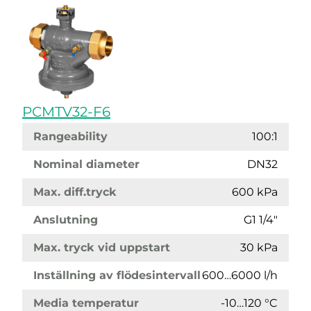
PCMTV32-F6
Rangeability
100:1
Nominal diameter
DN32
Max. diff.tryck
600 kPa
Anslutning
G1 1/4"
Max. tryck vid uppstart
30 kPa
Inställning av flödesintervall
600…6000 l/h
Media temperatur
-10…120 °C