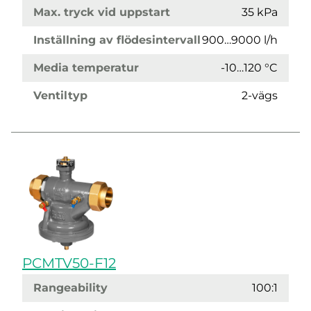
Max. tryck vid uppstart
35 kPa
Inställning av flödesintervall
900…9000 l/h
Media temperatur
-10…120 °C
Ventiltyp
2-vägs
PCMTV50-F12
Rangeability
100:1