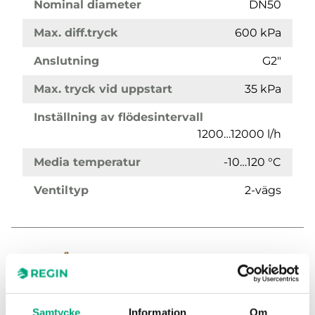
Nominal diameter
DN50
Max. diff.tryck
600 kPa
Anslutning
G2"
Max. tryck vid uppstart
35 kPa
Inställning av flödesintervall
1200…12000 l/h
Media temperatur
-10…120 °C
Ventiltyp
2-vägs
Samtycke
Information
Om