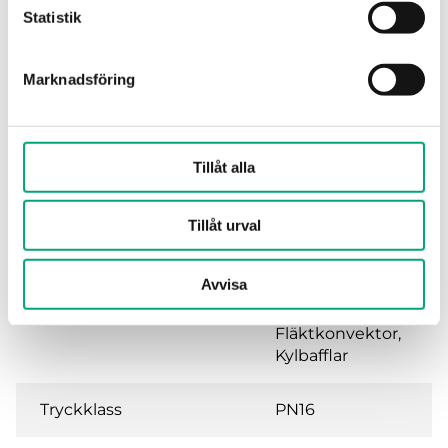
Statistik
Marknadsföring
Specifikationer
Tillåt alla
Specifikationer för PCMTV DN32-50 -
Tryckoberoende reglerventil med
Tillåt urval
mätportar
Avvisa
Användningsområden
Kyla, Ventilation,
Värme,
Fläktkonvektor,
Kylbafflar
Tryckklass
PN16