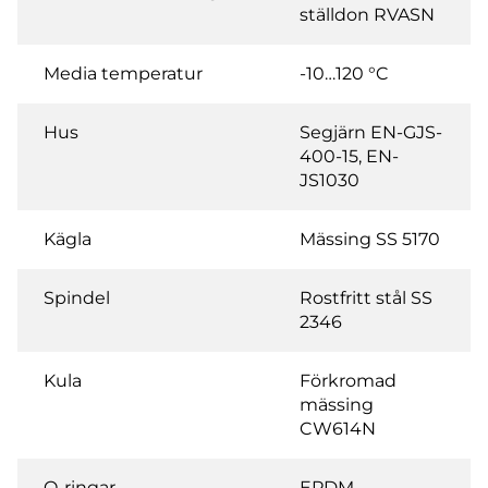
ställdon RVASN
Media temperatur
-10…120 °C
Hus
Segjärn EN-GJS-
400-15, EN-
JS1030
Kägla
Mässing SS 5170
Spindel
Rostfritt stål SS
2346
Kula
Förkromad
mässing
CW614N
O-ringar
EPDM