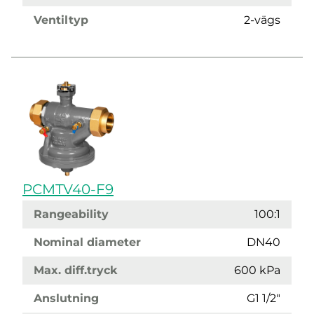
Ventiltyp
2-vägs
PCMTV40-F9
Rangeability
100:1
Nominal diameter
DN40
Max. diff.tryck
600 kPa
Anslutning
G1 1/2"