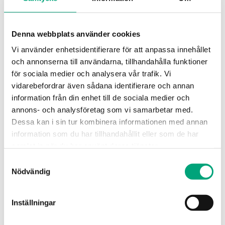
PCMTV50-F18
Denna webbplats använder cookies
Vi använder enhetsidentifierare för att anpassa innehållet
Rangeability
100:1
och annonserna till användarna, tillhandahålla funktioner
Nominal diameter
DN50
för sociala medier och analysera vår trafik. Vi
vidarebefordrar även sådana identifierare och annan
Max. diff.tryck
600 kPa
information från din enhet till de sociala medier och
annons- och analysföretag som vi samarbetar med.
Anslutning
G2"
Dessa kan i sin tur kombinera informationen med annan
Max. tryck vid uppstart
35 kPa
information som du har tillhandahållit eller som de har
samlat in när du har använt deras tjänster.
Inställning av flödesintervall
Samtyckesval
1800…18000 l/h
Nödvändig
Media temperatur
-10…120 °C
Ventiltyp
2-vägs
Inställningar