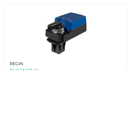
REGIN
RVASN08-24
Ventilställdon avsedda för styrning av Regins
tryckoberoende ventiler PCMTV32-50.
Kompakt utförande för enkel…
Matningsspänning
24 V AC/DC
Styrsignal
2-punkts (on/off)/3-punkts