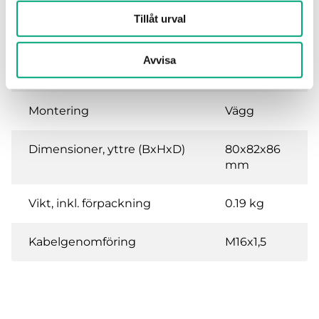
Omgivande fuktighet (icke-
0…90 % RH
Tillåt urval
kondenserande)
Avvisa
Omgivningstemperatur
-10…40 °C
Montering
Vägg
Dimensioner, yttre (BxHxD)
80x82x86
mm
Vikt, inkl. förpackning
0.19 kg
Kabelgenomföring
M16x1,5