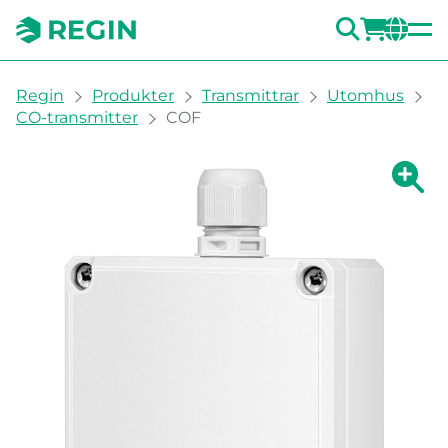
SÖK
LOGG
CH
You are here:
Regin
Produkter
Transmittrar
Utomhus
CO-transmitter
COF
Visa fö
Vi