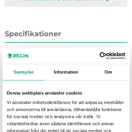
Specifikationer
Specifikationer för COF
Samtycke
Information
Om
Givargränssnitt
0–10V, 4–
20mA
Denna webbplats använder cookies
Display
Nej
Vi använder enhetsidentifierare för att anpassa innehållet
och annonserna till användarna, tillhandahålla funktioner
Givartyp
CO
för sociala medier och analysera vår trafik. Vi
vidarebefordrar även sådana identifierare och annan
Mätprincip
Elektrokemisk
information från din enhet till de sociala medier och