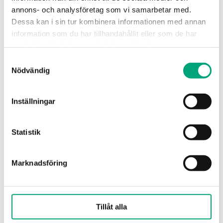
annons- och analysföretag som vi samarbetar med.
Mätområde, gas i luft
0…300 ppm
Dessa kan i sin tur kombinera informationen med annan
ppm
information som du har tillhandahållit eller som de har
samlat in när du har använt deras tjänster.
Utsignal, gas i luft
0-10V, 4-20mA
Samtyckesval
Nödvändig
Livslängd givare
~ 6 years
Inställningar
Specifikationer för CO-transmitter
Statistik
Matningsspänning
24VDC
Marknadsföring
(12...28 V
DC)
Tillåt alla
Skyddsklass
IP56