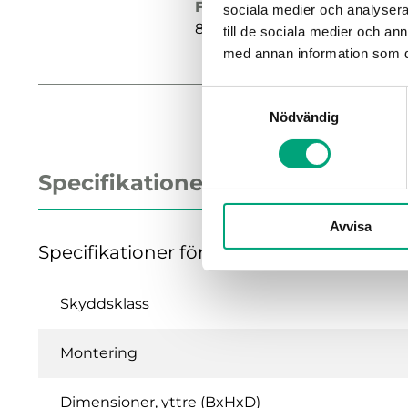
Frekvens
sociala medier och analysera 
868 Mhz
till de sociala medier och a
med annan information som du 
Samtyckesval
Nödvändig
Specifikationer
Avvisa
Specifikationer för LoRaWAN Gateway
Skyddsklass
Montering
Dimensioner, yttre (BxHxD)