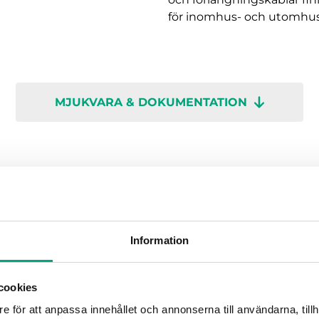
för inomhus- och utomhus
MJUKVARA & DOKUMENTATION
Information
AN-gateway som är utvecklad för att sömlöst samla in 
t (BMS). Den kan även kommunicera med det lokala styrs
klusive antenner och förlängningskablar, finns tillgängliga
cookies
e för att anpassa innehållet och annonserna till användarna, tillh