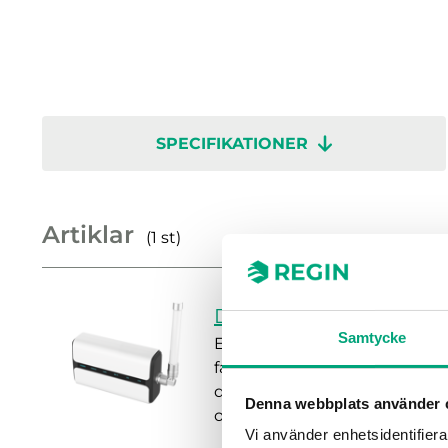
SPECIFIKATIONER
Artiklar
(1 st)
DS-360448
Samtycke
En robust och effektiv LoRaW
fastightsautomationssysteme
driften. Valfria tillbehör, in
Denna webbplats använder 
och utomhusapplikationer.
Vi använder enhetsidentifierar