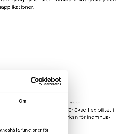
applikationer.
Om
och utbyta data över internet med
ystemet via Modbus/TCP för ökad flexibilitet i
 för att optimera radiosignalstyrkan för inomhus-
andahålla funktioner för