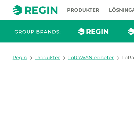
PRODUKTER
LÖSNING
You are here:
Regin
Produkter
LoRaWAN-enheter
LoR