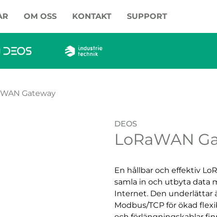
AR
OM OSS
KONTAKT
SUPPORT
aWAN Gateway
DEOS
LoRaWAN Ga
En hållbar och effektiv L
samla in och utbyta data 
Internet. Den underlättar
Modbus/TCP för ökad flexibil
och förlängningskablar finn