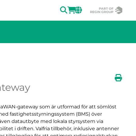
SÖK
LOGGA IN
CHANGE MAR
teway
Skriv u
oRaWAN-gateway som är utformad för att sömlöst
med fastighetsstyrningssystem (BMS) över
 även datautbyte med lokala styrsystem via
itet i driften. Valfria tillbehör, inklusive antenner
s tillgängliga för att optimera radiosignalstyrkan