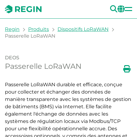
REC
CH
You are here:
Regin
Produits
Dispositifs LoRaWAN
Passerelle LoRaWAN
DEOS
Passerelle LoRaWAN
Imp
Passerelle LoRaWAN durable et efficace, conçue
pour collecter et échanger des données de
manière transparente avec les systèmes de gestion
de bâtiments (BMS) via Internet. Elle facilite
également l'échange de données avec les
systèmes de régulation locaux via Modbus/TCP
pour une flexibilité opérationnelle accrue. Des
accessoires optionnels, y compris des antennes et