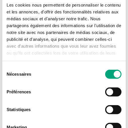
Les cookies nous permettent de personnaliser le contenu
et les annonces, d'offrir des fonctionnalités relatives aux
médias sociaux et d'analyser notre trafic. Nous
DS-360448
partageons également des informations sur l'utilisation de
notre site avec nos partenaires de médias sociaux, de
Une passerelle LoRaWAN durable et efficace,
publicité et d'analyse, qui peuvent combiner celles-ci
conçue pour collecter et échanger des
avec d'autres informations que vous leur avez fournies
données de manière transparente avec les
ou qu'ils ont collectées lors de votre utilisation de leurs
systèmes de gestion d'immeubles (BMS) via
services.
Internet. Elle facilite également l'échange de
données avec les systèmes de contrôle locaux
Sélection
Nécessaires
via Modbus/TCP pour une flexibilité
du
opérationnelle accrue. Des accessoires
consentement
optionnels, y compris des antennes et des
Préférences
câbles d'extension, sont disponibles pour
optimiser la puissance du signal radio pour les
applications intérieures et extérieures.
Statistiques
Fréquence
868 Mhz
Marketing