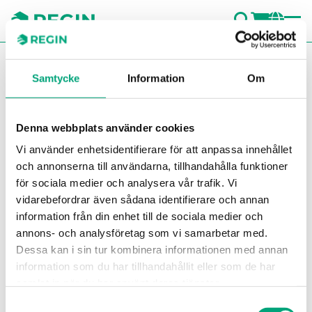
SÖK
LOGG
CH
You are here:
Regin
Produkter
Kopplingskit till ETVSU
Samtycke
Information
Om
OVC-ETVS40
Denna webbplats använder cookies
REGIN
OVC-ETVS40
Vi använder enhetsidentifierare för att anpassa innehållet
och annonserna till användarna, tillhandahålla funktioner
Kopplingskit till ETVSU
för sociala medier och analysera vår trafik. Vi
vidarebefordrar även sådana identifierare och annan
Denna artikel har utgått
information från din enhet till de sociala medier och
annons- och analysföretag som vi samarbetar med.
Dessa kan i sin tur kombinera informationen med annan
information som du har tillhandahållit eller som de har
SPECIFIKATIONER
samlat in när du har använt deras tjänster.
Samtyckesval