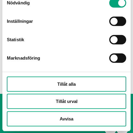
Nödvändig
Specifikationer
Inställningar
Statistik
Specifikationer för OVC-ETVS40
Marknadsföring
Nominell diameter
DN40
Tillåt alla
Tillåt urval
Visselblåsning
Cookie Policy
Integritetspolicy
Avvisa