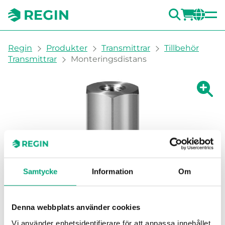
SÖK
LOGG
CH
You are here:
Regin
Produkter
Transmittrar
Tillbehör
Transmittrar
Monteringsdistans
Visa fö
Vi
Skri
Samtycke
Information
Om
Denna webbplats använder cookies
Vi använder enhetsidentifierare för att anpassa innehållet