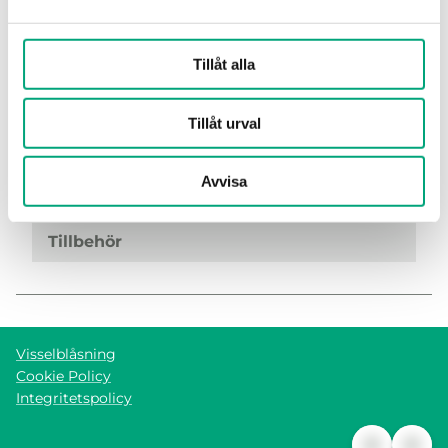
Tillåt alla
105074
Tillåt urval
Monteringsdistans som sänker temperaturen
vid högre mediatemperaturer än givaren klarar
Avvisa
av.
Tillbehör
Visselblåsning
Cookie Policy
Integritetspolicy