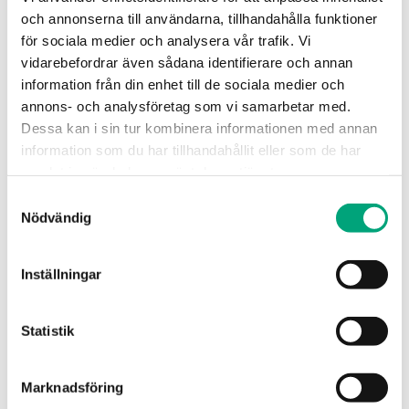
och annonserna till användarna, tillhandahålla funktioner
för sociala medier och analysera vår trafik. Vi
vidarebefordrar även sådana identifierare och annan
information från din enhet till de sociala medier och
annons- och analysföretag som vi samarbetar med.
Dessa kan i sin tur kombinera informationen med annan
REGIN
information som du har tillhandahållit eller som de har
Monteringsdistans
samlat in när du har använt deras tjänster.
Samtyckesval
Nödvändig
Inställningar
Artiklar
(1 st)
Statistik
Marknadsföring