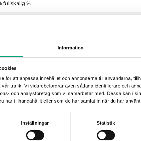
% fullskalig %
 kPa
Information
fferenstrycktransmitter med analoga utgångar
cookies
24VAC/DC (21...27 V AC 50Hz /
e för att anpassa innehållet och annonserna till användarna, tillh
IP54
vår trafik. Vi vidarebefordrar även sådana identifierare och anna
nnons- och analysföretag som vi samarbetar med. Dessa kan i sin
har tillhandahållit eller som de har samlat in när du har använt 
0…95 % RH
-25…50 °C
Inställningar
Statistik
Vägg