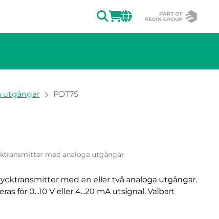
SÖK
LOGGA IN
CHANGE MAR
a utgångar
PDT75
v bilden.
ycktransmitter med analoga utgångar
strycktransmitter med en eller två analoga utgångar.
s för 0...10 V eller 4...20 mA utsignal. Valbart