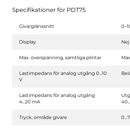
Specifikationer för PDT75
Givargränssnitt
0–1
Display
Nej
Max. överspänning, samtliga plintar
Max
Lastimpedans för analog utgång 0...10
Bel
V
Lastimpedans för analog utgång
Utg
4...20 mA
40.
Tryck, område givare
0…7