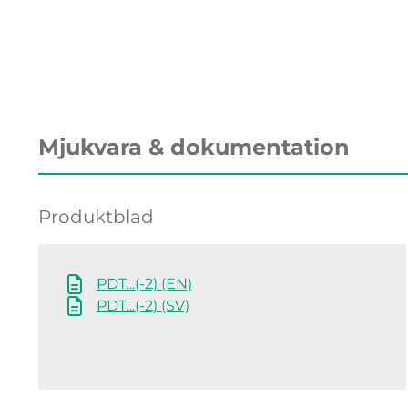
Mjukvara & dokumentation
Produktblad
PDT...(-2) (EN)
PDT...(-2) (SV)