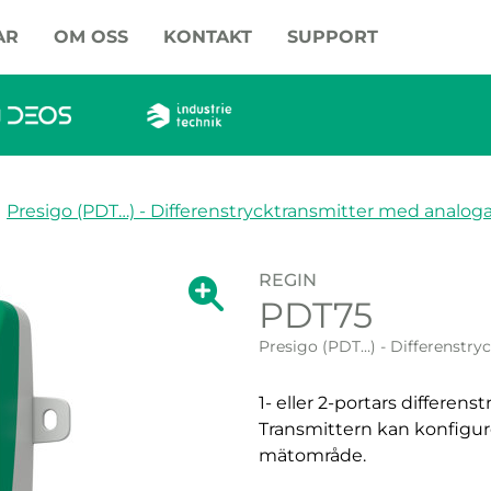
AR
OM OSS
KONTAKT
SUPPORT
Presigo (PDT…) - Differenstrycktransmitter med analog
REGIN
Visa förstoring av bilden.
PDT75
Visa förstoring a
Presigo (PDT…) - Differenstr
1- eller 2-portars differen
Transmittern kan konfigurera
mätområde.