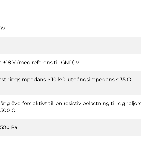
0V
. ±18 V (med referens till GND) V
astningsimpedans ≥ 10 kΩ, utgångsimpedans ≤ 35 Ω
ång överförs aktivt till en resistiv belastning till sign
..500 Ω
500 Pa