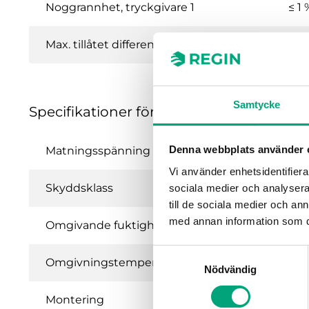
Noggrannhet, tryckgivare 1
≤ 1 
Max. tillåtet differens- Tryck givare 1
120
Samtycke
Specifikationer för Presigo (PDT…) - Di
Denna webbplats använder 
Matningsspänning
Vi använder enhetsidentifierar
Skyddsklass
sociala medier och analysera 
till de sociala medier och a
med annan information som du 
Omgivande fuktighet (icke-kondenserande)
Samtyckesval
Omgivningstemperatur
Nödvändig
Montering