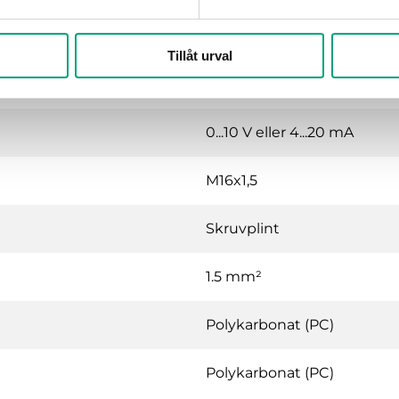
120x40x112 mm
Tillåt urval
Luft, icke-brännbara och ic
0...10 V eller 4...20 mA
M16x1,5
Skruvplint
1.5 mm²
Polykarbonat (PC)
Polykarbonat (PC)