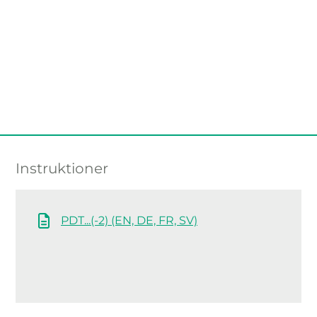
Instruktioner
PDT...(-2) (EN, DE, FR, SV)