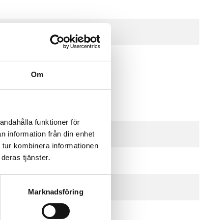
Om
 21...27 V DC), 2.7 VA
andahålla funktioner för
n information från din enhet
 tur kombinera informationen
deras tjänster.
Marknadsföring