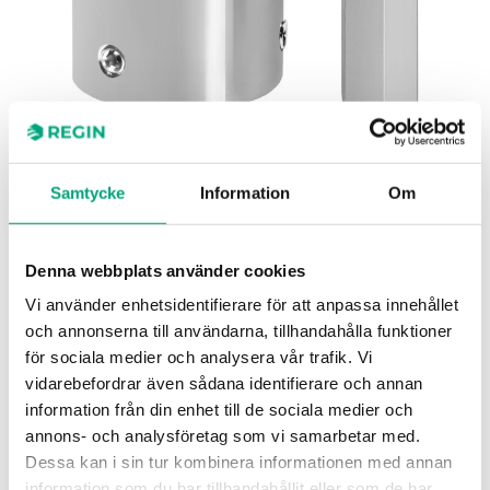
REGIN
Samtycke
Information
Om
Sauter
Adaptersats för anpassning av Regins RVA-ställdon
Denna webbplats använder cookies
till ventiler av fabrikat Sauter.
Vi använder enhetsidentifierare för att anpassa innehållet
och annonserna till användarna, tillhandahålla funktioner
för sociala medier och analysera vår trafik. Vi
vidarebefordrar även sådana identifierare och annan
MJUKVARA & DOKUMENTATION
information från din enhet till de sociala medier och
annons- och analysföretag som vi samarbetar med.
Dessa kan i sin tur kombinera informationen med annan
Artiklar
information som du har tillhandahållit eller som de har