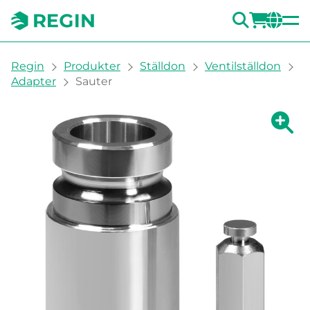
SÖK
LOGG
CH
You are here:
Regin
Produkter
Ställdon
Ventilställdon
Adapter
Sauter
Visa fö
Vi
Skri