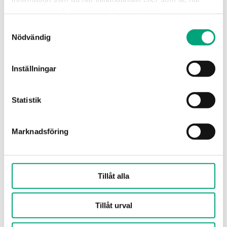
(1 st)
samlat in när du har använt deras tjänster.
Samtyckesval
Nödvändig
Inställningar
Statistik
OVA-151
Ställdon
RVAN5.../RVAN10...
Marknadsföring
Ventiler, Sauter
V6R (DN15-50), B6R (DN15-50), VXD (DN15-
50), VXE (DN15-50), BXD (DN15-50), BXE
Tillåt alla
(DN15-50), V6F (DN15-50), V6G (DN15-50),
V6S (DN15-50), B6F (DN15-50), B6G (DN15-
Tillåt urval
50), B6S (DN15-50)