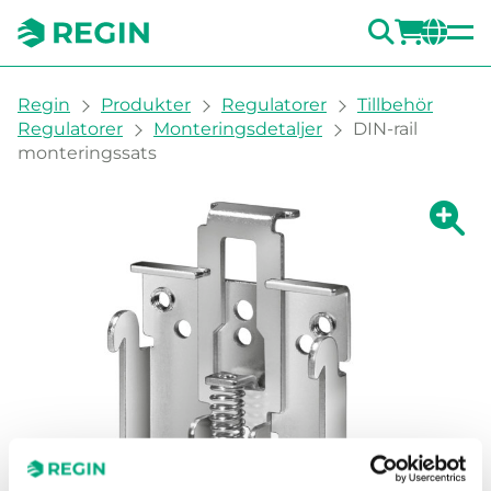
SÖK
LOGG
CH
You are here:
Regin
Produkter
Regulatorer
Tillbehör
Regulatorer
Monteringsdetaljer
DIN-rail
monteringssats
Visa fö
Vi
Skri