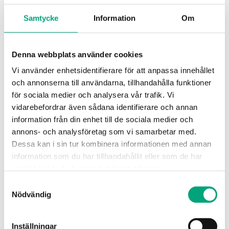
Samtycke
Information
Om
Denna webbplats använder cookies
Vi använder enhetsidentifierare för att anpassa innehållet
och annonserna till användarna, tillhandahålla funktioner
REGIN
för sociala medier och analysera vår trafik. Vi
DIN-rail monteringssats
vidarebefordrar även sådana identifierare och annan
information från din enhet till de sociala medier och
annons- och analysföretag som vi samarbetar med.
DIN-rail monteringssats till M4G950
Dessa kan i sin tur kombinera informationen med annan
information som du har tillhandahållit eller som de har
samlat in när du har använt deras tjänster.
Samtyckesval
MJUKVARA & DOKUMENTATION
Nödvändig
Artiklar
Inställningar