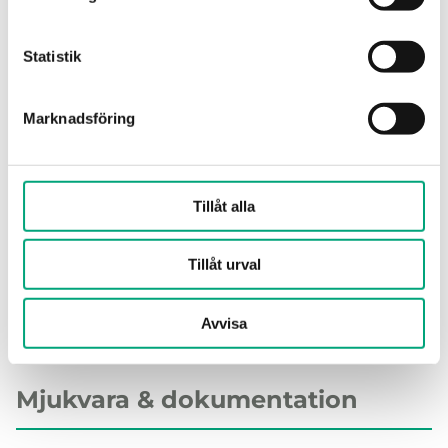
(1 st)
Statistik
Marknadsföring
Tillåt alla
MXGDIN
DIN-rail monteringssats till M4G950
Tillåt urval
Avvisa
Mjukvara & dokumentation