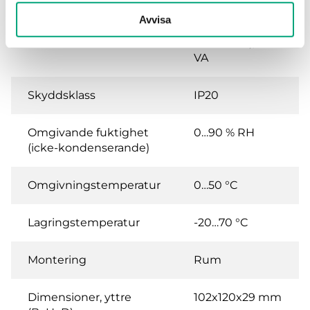
Matningsspänning
230VAC
Avvisa
(207...253 V AC
50/60Hz / ), 3.0
VA
Skyddsklass
IP20
Omgivande fuktighet
0…90 % RH
(icke-kondenserande)
Omgivningstemperatur
0…50 °C
Lagringstemperatur
-20…70 °C
Montering
Rum
Dimensioner, yttre
102x120x29 mm