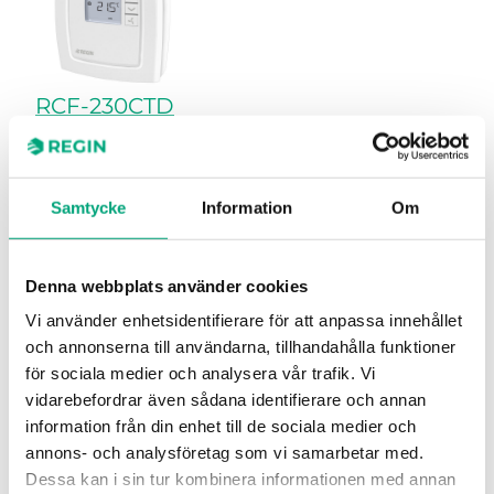
RCF-230CTD
Fan-coil-regulator med kommunikation via
RS485 (Modbus, BACnet eller EXOline)
Samtycke
Information
Om
Protokoll som stöds
EXOline, Modbus, BACnet
AI
1
Denna webbplats använder cookies
Vi använder enhetsidentifierare för att anpassa innehållet
UI
1
och annonserna till användarna, tillhandahålla funktioner
för sociala medier och analysera vår trafik. Vi
DI
1
vidarebefordrar även sådana identifierare och annan
DO
5
information från din enhet till de sociala medier och
annons- och analysföretag som vi samarbetar med.
Färg på kåpa
RAL9003
Dessa kan i sin tur kombinera informationen med annan