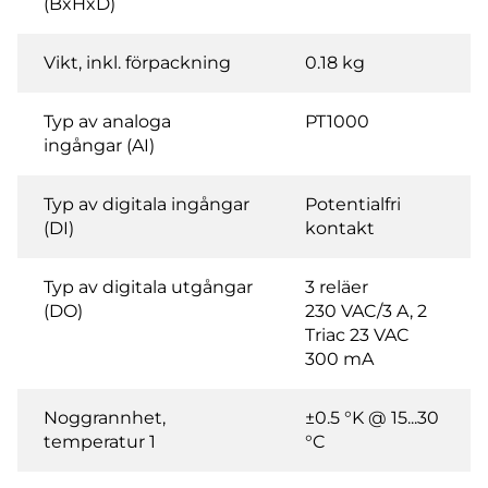
(BxHxD)
Vikt, inkl. förpackning
0.18 kg
Typ av analoga
PT1000
ingångar (AI)
Typ av digitala ingångar
Potentialfri
(DI)
kontakt
Typ av digitala utgångar
3 reläer
(DO)
230 VAC/3 A, 2
Triac 23 VAC
300 mA
Noggrannhet,
±0.5 °K @ 15...30
temperatur 1
°C