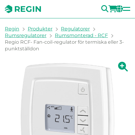
SÖK
LOGG
CH
You are here:
Regin
Produkter
Regulatorer
Rumsregulatorer
Rumsmonterad - RCF
Regio RCF- Fan-coil-regulator för termiska eller 3-
punktställdon
Visa fö
Vi
Skri