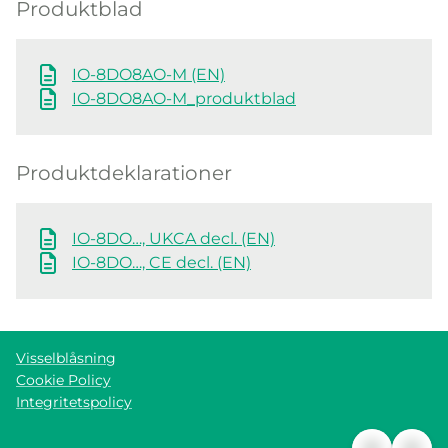
Produktblad
IO-8DO8AO-M (EN)
IO-8DO8AO-M_produktblad
Produktdeklarationer
IO-8DO…, UKCA decl. (EN)
IO-8DO…, CE decl. (EN)
Visselblåsning
Cookie Policy
Integritetspolicy