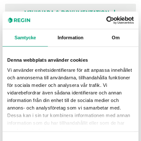
MJUKVARA & DOKUMENTATION
Samtycke
Information
Om
Specifikationer
Denna webbplats använder cookies
Vi använder enhetsidentifierare för att anpassa innehållet
Specifikationer för IO-8DO8AO-M
och annonserna till användarna, tillhandahålla funktioner
för sociala medier och analysera vår trafik. Vi
Antal moduler
8.5
vidarebefordrar även sådana identifierare och annan
information från din enhet till de sociala medier och
annons- och analysföretag som vi samarbetar med.
Protokoll som stöds
EXOline
Dessa kan i sin tur kombinera informationen med annan
information som du har tillhandahållit eller som de har
RS485-portar
1
samlat in när du har använt deras tjänster.
Samtyckesval