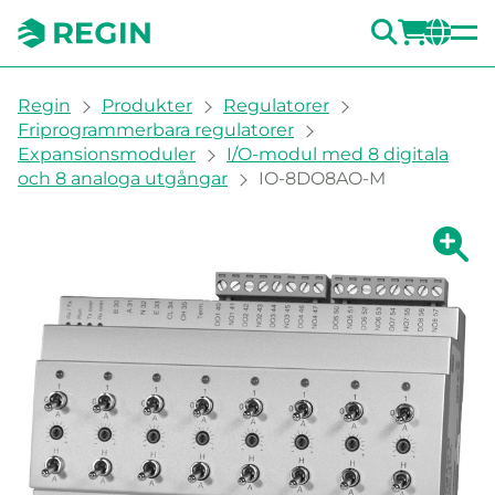
SÖK
LOGG
CH
You are here:
Regin
Produkter
Regulatorer
Friprogrammerbara regulatorer
Expansionsmoduler
I/O-modul med 8 digitala
och 8 analoga utgångar
IO-8DO8AO-M
Visa fö
Vi