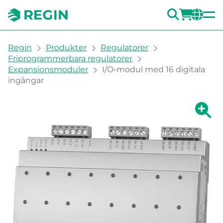
SÖK
LOGG
CH
You are here:
Regin
Produkter
Regulatorer
Friprogrammerbara regulatorer
Expansionsmoduler
I/O-modul med 16 digitala
ingångar
Visa fö
Vi
Skri