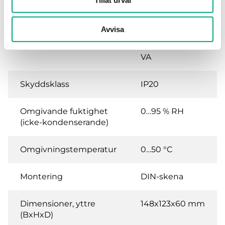
digitala ingångar
Avvisa
Matningsspänning
24VAC (20...28 V
AC 50Hz / ), 3.5
VA
Skyddsklass
IP20
Omgivande fuktighet
0…95 % RH
(icke-kondenserande)
Omgivningstemperatur
0…50 °C
Montering
DIN-skena
Dimensioner, yttre
148x123x60 mm
(BxHxD)