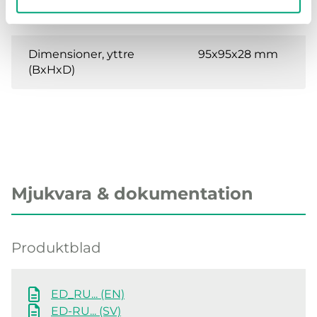
Lagringstemperatur
-20…70 °C
Dimensioner, yttre
95x95x28 mm
(BxHxD)
Mjukvara & dokumentation
Produktblad
ED_RU... (EN)
ED-RU... (SV)