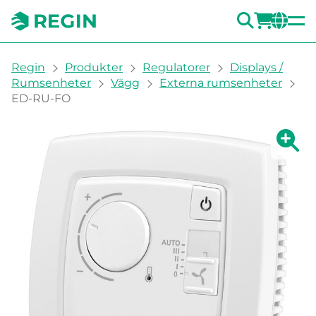
SÖK
LOGG
CH
You are here:
Regin
Produkter
Regulatorer
Displays /
Rumsenheter
Vägg
Externa rumsenheter
ED-RU-FO
Visa fö
Vi