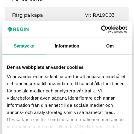
Färg på kåpa
Vit RAL9003
Närvaroknapp
Ja
Samtycke
Information
Om
Flerfunktionsknapp
Nej
3-stegsfläktstyrning
Ja
Denna webbplats använder cookies
Vi använder enhetsidentifierare för att anpassa innehållet
Börvärdesratt
Ja
och annonserna till användarna, tillhandahålla funktioner
för sociala medier och analysera vår trafik. Vi
Dolt börvärde
Nej
vidarebefordrar även sådana identifierare och annan
information från din enhet till de sociala medier och
Temperaturgivare
Ja
annons- och analysföretag som vi samarbetar med.
Dessa kan i sin tur kombinera informationen med annan
information som du har tillhandahållit eller som de har
CO2 -sensor
Nej
samlat in när du har använt deras tjänster.