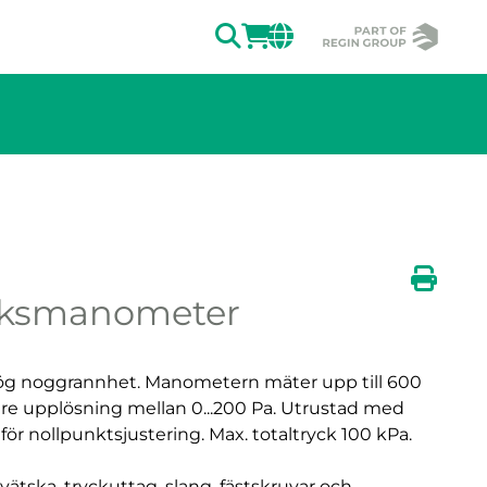
SÖK
LOGGA IN
CHANGE MAR
ycksmanometer
v bilden.
Skriv u
g noggrannhet. Manometern mäter upp till 600
re upplösning mellan 0...200 Pa. Utrustad med
för nollpunktsjustering. Max. totaltryck 100 kPa.
tska, tryckuttag, slang, fästskruvar och