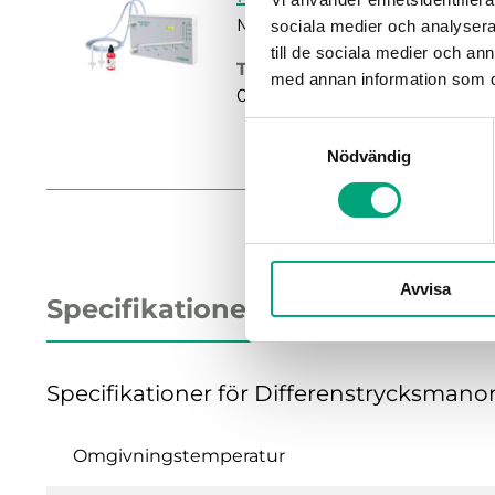
Manometer
sociala medier och analysera 
till de sociala medier och a
Tryck, område givare
med annan information som du 
0…600 Pa
Samtyckesval
Nödvändig
Avvisa
Specifikationer
Specifikationer för Differenstrycksman
Omgivningstemperatur