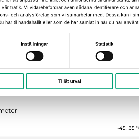
vår trafik. Vi vidarebefordrar även sådana identifierare och anna
nnons- och analysföretag som vi samarbetar med. Dessa kan i sin
Noggrannhet, tryckgivare 1
Max. tillå
har tillhandahållit eller som de har samlat in när du har använt 
±3 % %
1
100 kPa
Inställningar
Statistik
Tillåt urval
ometer
-45…65 °