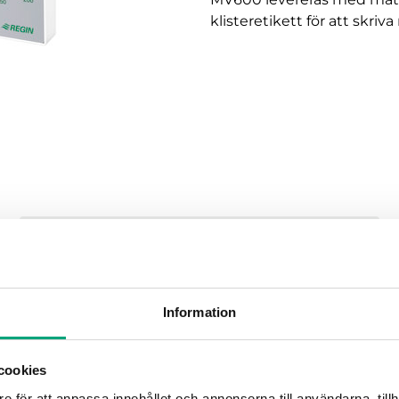
klisteretikett för att skriva 
MJUKVARA & DOKUMENTATION
Information
cookies
e för att anpassa innehållet och annonserna till användarna, tillh