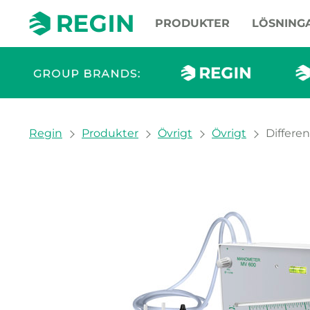
PRODUKTER
LÖSNING
You are here:
Regin
Produkter
Övrigt
Övrigt
Differe