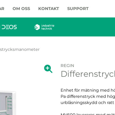
AR
OM OSS
KONTAKT
SUPPORT
nstrycksmanometer
REGIN
Visa förstoring av bilden.
Differenstr
Visa förstoring a
Enhet för mätning med hö
Pa differenstryck med hög
urblåsningsskydd och ratt 
MV600 levereras med mätvä