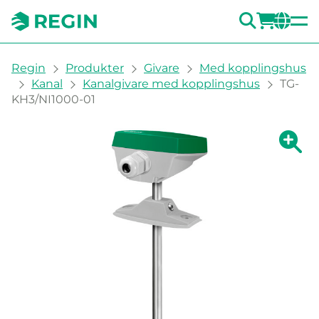
SÖK
LOGG
CH
You are here:
Regin
Produkter
Givare
Med kopplingshus
Kanal
Kanalgivare med kopplingshus
TG-
KH3/NI1000-01
Visa fö
Vi