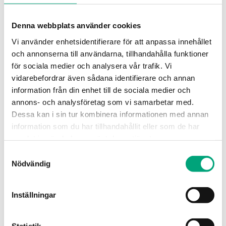
Instickslängd
60…200
mm
Denna webbplats använder cookies
Diameter, dykrör
8 mm
Vi använder enhetsidentifierare för att anpassa innehållet
och annonserna till användarna, tillhandahålla funktioner
för sociala medier och analysera vår trafik. Vi
Mätområde, temp
-30…70 °C
vidarebefordrar även sådana identifierare och annan
information från din enhet till de sociala medier och
Elementtyp
NI1000-01
annons- och analysföretag som vi samarbetar med.
Dessa kan i sin tur kombinera informationen med annan
Nominell resistans
1 000 Ω
information som du har tillhandahållit eller som de har
(0 °C)
samlat in när du har använt deras tjänster.
Samtyckesval
Nödvändig
Specifikationer för Kanalgivare med
Inställningar
kopplingshus
Skyddsklass
IP65