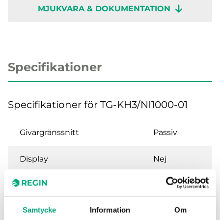
MJUKVARA & DOKUMENTATION
Specifikationer
Specifikationer för TG-KH3/NI1000-01
Givargränssnitt
Passiv
Display
Nej
Gränsvärden
-30…70 °C
medietemperatur
Samtycke
Information
Om