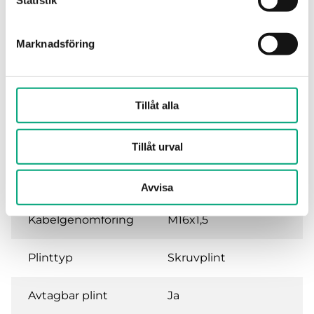
Statistik
Montering
Kanal
Marknadsföring
Dimensioner, yttre
78x263x104 mm
(BxHxD)
Tillåt alla
Vikt, inkl.
0.19 kg
förpackning
Tillåt urval
Tidskonstant
16 s
Avvisa
Kabelgenomföring
M16x1,5
Plinttyp
Skruvplint
Avtagbar plint
Ja