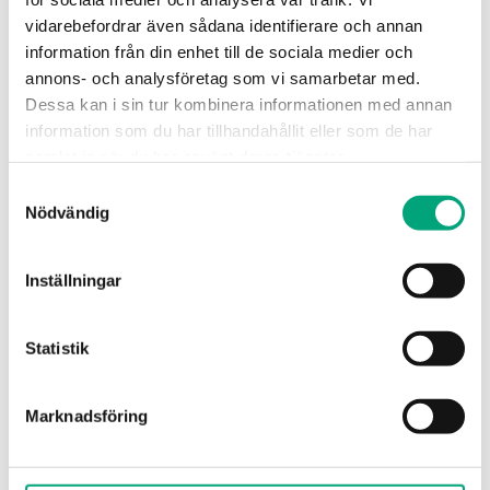
(AO)
bitars D/A,
vidarebefordrar även sådana identifierare och annan
kortslutningsskyddad
information från din enhet till de sociala medier och
annons- och analysföretag som vi samarbetar med.
Digitala utgångar
Mosfet 24 V AC/DC, 2
Dessa kan i sin tur kombinera informationen med annan
(DO)
A. Totalt max. 8 A.
information som du har tillhandahållit eller som de har
samlat in när du har använt deras tjänster.
24 V DC-utgång
0,1 A,
Samtyckesval
kortslutningsskyddad
Nödvändig
Kommunikation
EXOline, Modbus eller
Inställningar
telekoppling Port 1,
isolerad, via inbyggd
RS485-kontakt.
Statistik
Modem finns som
tillbehör till Port 1. Det
finns modeller med
Marknadsföring
TCP/IP- eller LON-
port.