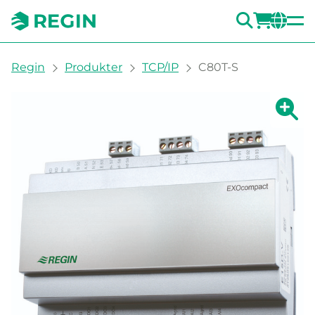
SÖK
LOGG
CH
You are here:
Regin
Produkter
TCP/IP
C80T-S
Visa fö
Vi