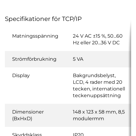
Specifikationer för TCP/IP
Matningsspänning
24 V AC ±15 %, 50...60
Hz eller 20...36 V DC
Strömförbrukning
5 VA
Display
Bakgrundsbelyst,
LCD, 4 rader med 20
tecken, internationell
teckenuppsättning
Dimensioner
148 x 123 x 58 mm, 8,5
(BxHxD)
modulermm
Skyddsklass
IP20