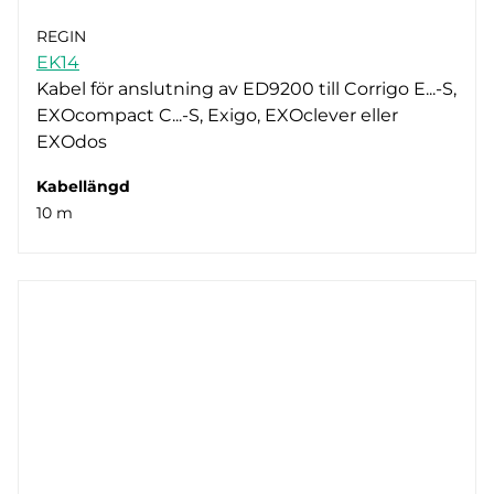
REGIN
EK14
Kabel för anslutning av ED9200 till Corrigo E...-S,
EXOcompact C...-S, Exigo, EXOclever eller
EXOdos
Kabellängd
10 m