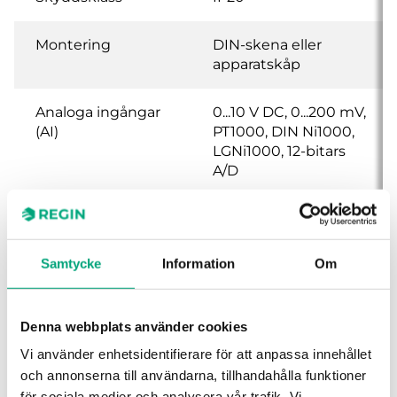
Montering
DIN-skena eller
apparatskåp
Analoga ingångar
0...10 V DC, 0...200 mV,
(AI)
PT1000, DIN Ni1000,
LGNi1000, 12-bitars
A/D
Digitala ingångar
Potentialfri kontakt,
(DI)
24 V DC,
konfigurerbar för
Samtycke
Information
Om
pulsingång
Universella
AI eller DI (se ovan)
Denna webbplats använder cookies
ingångar (UI)
Vi använder enhetsidentifierare för att anpassa innehållet
och annonserna till användarna, tillhandahålla funktioner
Analoga utgångar
0...10 V DC, 5 mA, 8-
för sociala medier och analysera vår trafik. Vi