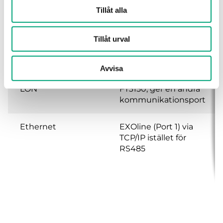
Tillåt alla
Operativsystem
EXOreal
Tillåt urval
Batteribackup
Minne och
realtidsklocka, minst
5 år
Avvisa
LON
FT3150, ger en andra
kommunikationsport
Ethernet
EXOline (Port 1) via
TCP/IP istället för
RS485