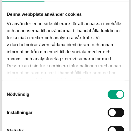
effektivare rumsstyrning
Denna webbplats använder cookies
Vi använder enhetsidentifierare för att anpassa innehållet
Regio Midi-serien rumsregulatorer med
och annonserna till användarna, tillhandahålla funktioner
kommunikation är designad för att spara
för sociala medier och analysera vår trafik. Vi
rejält med tid vid installation och
vidarebefordrar även sådana identifierare och annan
idrifttagning. I kombination med Application
information från din enhet till de sociala medier och
tool kan integratörer skapa mallar, installera
annons- och analysföretag som vi samarbetar med.
Dessa kan i sin tur kombinera informationen med annan
ett system på en halvdag och ladda om
information som du har tillhandahållit eller som de har
applikationerna till alla enheter. Application
samlat in när du har använt deras tjänster.
tool och Regio Midi-serien har uppdaterats
Samtyckesval
med ett antal nya funktioner i mjukvaran.
Nödvändig
Programuppdateringar gjorda i
Regio Midi 1.7-1-03:
Inställningar
Återställning av CO2-styrfunktionen för att styra
Statistik