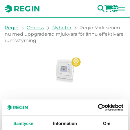
SÖK
LOGG
CH
You are here:
Regin
Om oss
Nyheter
Regio Midi-serien -
nu med uppgraderad mjukvara för ännu effektivare
rumsstyrning
Regio Midi-serien - nu
med uppgraderad
Samtycke
Information
Om
mjukvara för ännu