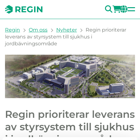
SÖK
LOGG
CH
You are here:
Regin
Om oss
Nyheter
Regin prioriterar
leverans av styrsystem till sjukhus i
jordbävningsområde
Regin prioriterar leverans
av styrsystem till sjukhus
i jordbävningsområde