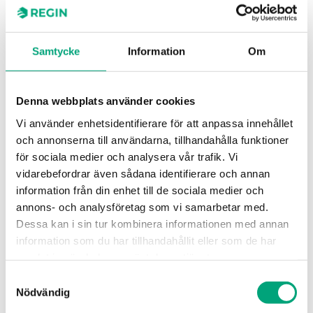
Sedan en tid tillbaka driver Rönesans
Samtycke
Information
Om
Construction, tillsammans med Regin Turkiet
som underentreprenör, ett projekt som
kommer att resultera i ett av Turkiets största
Denna webbplats använder cookies
sjukhus. Målbilden var att sjukhuset skulle stå
Vi använder enhetsidentifierare för att anpassa innehållet
klart till sommaren, men när landet
och annonserna till användarna, tillhandahålla funktioner
drabbades av stora jordskalv i februari fick
för sociala medier och analysera vår trafik. Vi
produktionen anpassa sig till nya
vidarebefordrar även sådana identifierare och annan
förutsättningar. Samtidigt har
information från din enhet till de sociala medier och
annons- och analysföretag som vi samarbetar med.
naturkatastrofen lett till att behovet av ett
Dessa kan i sin tur kombinera informationen med annan
nytt sjukhus är större än någonsin.
information som du har tillhandahållit eller som de har
samlat in när du har använt deras tjänster.
”När jordskalven drabbade de sydöstra delarna av
landet blev vi tvungna att evakuera och stoppa
Samtyckesval
projektet i två veckor. Lyckligtvis har alla på
Nödvändig
arbetsplatsen klarat sig oskadda och vårt tekniska