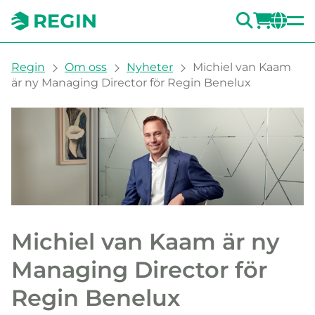
SÖK
LOGG
CH
You are here:
Regin
Om oss
Nyheter
Michiel van Kaam
är ny Managing Director för Regin Benelux
Michiel van Kaam är ny
Managing Director för
Regin Benelux