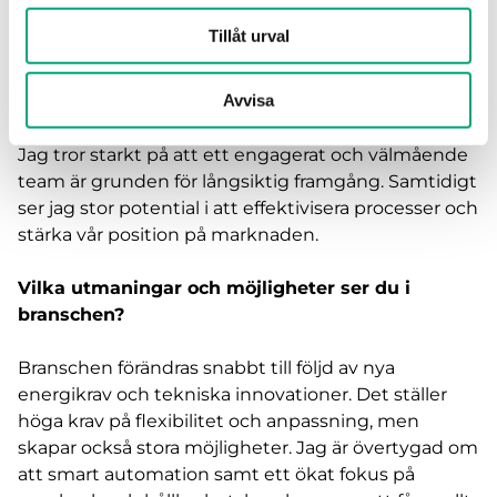
Vad motiverar dig i din yrkesroll?
Tillåt urval
Det som driver mig i mitt arbete är att skapa en
Avvisa
stabil och stöttande organisation där varje
medarbetare får möjlighet att utvecklas och växa.
Jag tror starkt på att ett engagerat och välmående
team är grunden för långsiktig framgång. Samtidigt
ser jag stor potential i att effektivisera processer och
stärka vår position på marknaden.
Vilka utmaningar och möjligheter ser du i
branschen?
Branschen förändras snabbt till följd av nya
energikrav och tekniska innovationer. Det ställer
höga krav på flexibilitet och anpassning, men
skapar också stora möjligheter. Jag är övertygad om
att smart automation samt ett ökat fokus på