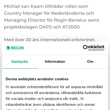
Michiel van Kaam tillträder rollen som
Country Manager för Nederländerna och
Managing Director för Regin Benelux samt
projektbolagen DKPS och RT2000.
Med över 20 års internationell erfarenhet,
varav en stor del inom
automationsbranschen, kommer Michiel att
ansvara för att vidareutveckla och stärka
Samtycke
Information
Om
verksamheten i Nederländerna.
Hej Michiel, kan du berätta lite om dig själv?
Denna webbplats använder cookies
Vi använder enhetsidentifierare för att anpassa innehållet
Under de senaste 20 åren har jag arbetat i olika
och annonserna till användarna, tillhandahålla funktioner
roller inom automationsindustrin, både inom
för sociala medier och analysera vår trafik. Vi
industri- och fastighetsautomation, på företag som
vidarebefordrar även sådana identifierare och annan
Honeywell och Johnson Controls. Mitt intresse