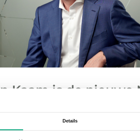
an Kaam is de nieuwe
van Regin Benelux
Details
de rol op zich nemen van Country Manager voor 
nelux, evenals van de projectbedrijven DKPS en R