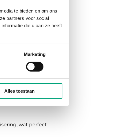
en groot deel binnen
 media te bieden en om ons
delijk zijn voor het
ze partners voor social
nformatie die u aan ze heeft
ingsindustrie, met
Marketing
ven zoals Honeywell en
een omgeving waar
ijd besteed ik graag tijd
Alles toestaan
sering, wat perfect