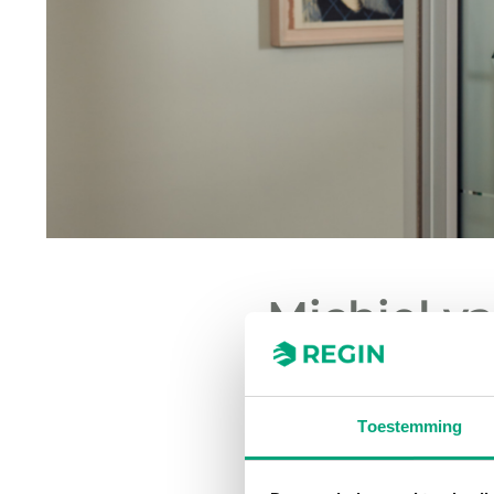
Michiel v
Director 
Toestemming
Michiel van Kaam zal 
Director van Regin Be