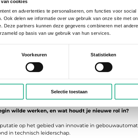
 van cookies
n 20 jaar internationale ervaring mee, waarvan e
ent en advertenties te personaliseren, om functies voor social
trie. In zijn nieuwe functie zal Michiel verantwoor
. Ook delen we informatie over uw gebruik van onze site met on
de Nederlandse entiteiten.
e. Deze partners kunnen deze gegevens combineren met andere i
erzameld op basis van uw gebruik van hun services.
 over jezelf vertellen?
ik verschillende functies vervuld binnen de automatiser
Voorkeuren
Statistieken
iële automatisering als gebouwautomatisering bij bedrij
ssie ligt binnen de regeltechniek, en ik werk graag in 
mpact hand in hand gaan.
n het rustige dorp Gellicum in de Betuwe. In mijn vrije t
Selectie toestaan
egin wilde werken, en wat houdt je nieuwe rol in?
eputatie op het gebied van innovatie in gebouwautomati
ond in technisch leiderschap.