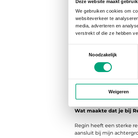
Deze website maakt gebruik
Michiel brengt meer da
We gebruiken cookies om cont
de automatiseringsindus
websiteverkeer te analyseren
verder versterken van 
media, adverteren en analys
verstrekt of die ze hebben v
Hallo Michiel, kun je iets
Toestemmingsselectie
De afgelopen 20 jaar heb 
Noodzakelijk
ervaring in zowel industr
Johnson Controls. Mijn pa
innovatie en regionale i
Buiten mijn werk woon ik i
Weigeren
aan vrienden en familie.
Wat maakte dat je bij R
Regin heeft een sterke r
aansluit bij mijn achtergr