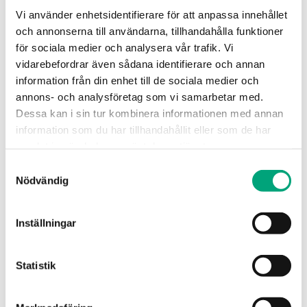
delägare Tim Eriksson, Mats Landström och Fredrik
Vi använder enhetsidentifierare för att anpassa innehållet
Nilsson, har med denna affär säkrat en långsiktig
och annonserna till användarna, tillhandahålla funktioner
och stabil plattform för fortsatt tillväxt.
för sociala medier och analysera vår trafik. Vi
vidarebefordrar även sådana identifierare och annan
”Regin är för mig det självklara valet av partner för
information från din enhet till de sociala medier och
att fortsätta Allelektroniks resa. Vårt partnerskap
annons- och analysföretag som vi samarbetar med.
sträcker sig långt tillbaka och som en del av
Dessa kan i sin tur kombinera informationen med annan
gruppen skapas nu ännu bättre förutsättningar för
information som du har tillhandahållit eller som de har
att stärka samarbetet och fortsätta producera
samlat in när du har använt deras tjänster.
marknadsledande produkter för en hållbar framtid”,
säger Nicklas Eriksson.
Samtyckesval
Nödvändig
Om Allelektronik i Hultsfred AB
Inställningar
Allelektronik är sedan start 1975 expert på effektiv
produktion av elektronikprodukter för
byggnadsautomation. Produktionsanläggningen i
Statistik
Hultsfred är till stor del automatiserad och levererar
hög kvalitet och precision. Allelektronik producerar