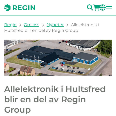
SÖK
LOGG
CH
You are here:
Regin
Om oss
Nyheter
Allelektronik i
Hultsfred blir en del av Regin Group
Allelektronik i Hultsfred
blir en del av Regin
Group