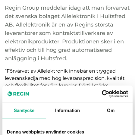
Regin Group meddelar idag att man förvärvat
det svenska bolaget Allelektronik i Hultsfred
AB. Allelektronik är en av Regins största
leverantörer som kontraktstillverkare av
elektronikprodukter. Produktionen sker i en
effektiv och till hög grad automatiserad
anläggning i Hultsfred.
”Förvärvet av Allelektronik innebär en tryggad
leveranskedja med hög leveransprecision, kvalitét
och flexibilitet för våra kunder. Därtill stärks
produktionskapaciteten i Sverige vilket är en viktig
del i vårt hållbarhetsarbete att korta transporterna
till kund.” säger Fredrik Wiking, VD och
Samtycke
Information
Om
koncernchef för Regin Group.
Nicklas Eriksson, delägare, tillsammans med övriga
Denna webbplats använder cookies