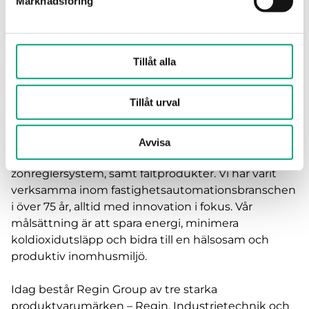
Marknadsföring
över 700 olika elektronikprodukter i nära samarbete
med kunden.
Bolaget har cirka 30 anställda och är baserat i
Tillåt alla
Hultsfred.
Tillåt urval
Om Regin Group
Regin Group är en global leverantör av intelligenta
Avvisa
Building Management System, rum- och
zonreglersystem, samt fältprodukter. Vi har varit
verksamma inom fastighetsautomationsbranschen
i över 75 år, alltid med innovation i fokus. Vår
målsättning är att spara energi, minimera
koldioxidutsläpp och bidra till en hälsosam och
produktiv inomhusmiljö.
Idag består Regin Group av tre starka
produktvarumärken – Regin, Industrietechnik och