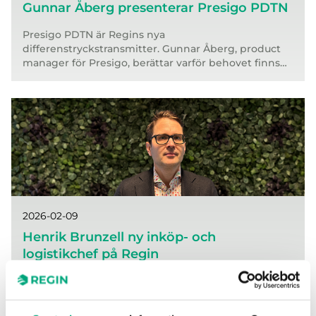
Gunnar Åberg presenterar Presigo PDTN
Presigo PDTN är Regins nya
differenstryckstransmitter. Gunnar Åberg, product
manager för Presigo, berättar varför behovet finns
för en ny transmitter.
2026-02-09
Henrik Brunzell ny inköp- och
logistikchef på Regin
Henrik Brunzell är Regins nya Inköps- och
Logistikchef. Han har flera års erfarenhet från både
stora och små bolag och kommer senast från