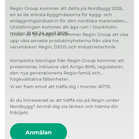
Regin Group kommer att delta på Nordbygg 2026,
en av de största byggmässorna för bygg- och
anläggningsindustrin för den nordiska marknaden.
Utställningen kommer att äga rum i Stockholm
mellan
21 till 24 april 2026
.
Under de fyra dagarna kommer Regin Group att visa
upp våra senaste produktnyheterna från våra tre
varumärken Regin, DEOS och Industrietechnik.
Kompletta lösningar från Regin Group kommer att
presenteras, inklusive vårt Arrigo BMS, regulatorer,
den nya generationens Regio-familj och
högkvalitativa fältenheter.
Vi ser fram emot att träffa dig i monter A17:10.
Är du intresserad av att träffa oss på Regin under
Nordbygg? Anmäl dig via länken och hämta din
fribiljett.
Anmälan