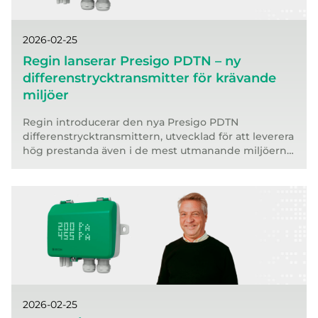
2026-02-25
Regin lanserar Presigo PDTN – ny
differenstrycktransmitter för krävande
miljöer
Regin introducerar den nya Presigo PDTN
differenstrycktransmittern, utvecklad för att leverera
hög prestanda även i de mest utmanande miljöerna.
Med ny LED-display, robust design med IP54-
klassning och avancerade funktioner sätter Presigo
PDTN en ny standard för noggrannhet, flexibilitet
och användarvänlighet.
2026-02-25