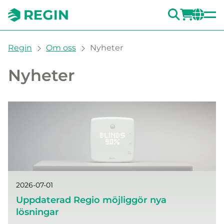
SÖK
LOGG
CH
You are here:
Regin
Om oss
Nyheter
Nyheter
2026-07-01
Uppdaterad Regio möjliggör nya
lösningar