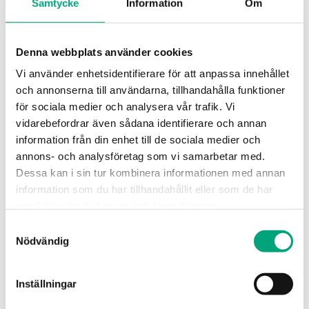
Samtycke
Information
Om
Euromaster.
I rollen som Inköps- och Logistikchef på
Regin kommer Henrik att ha ett övergripande
ansvar för hela inköps- och logistikkedjan där vårt
lager i Osby ingår.
Denna webbplats använder cookies
Vi använder enhetsidentifierare för att anpassa innehållet
och annonserna till användarna, tillhandahålla funktioner
för sociala medier och analysera vår trafik. Vi
vidarebefordrar även sådana identifierare och annan
information från din enhet till de sociala medier och
2026-02-03
annons- och analysföretag som vi samarbetar med.
Nytt apparatskåp med tre rader
Dessa kan i sin tur kombinera informationen med annan
Regin släpper det nya apparatskåpet CAB-STD28-3R.
information som du har tillhandahållit eller som de har
Det är en produktlösning i tre rader för att
samlat in när du har använt deras tjänster.
möjliggöra montering av extra utrustning.
Samtyckesval
Nödvändig
Med CAB-STD28-3R uppdaterar vi samtidigt vårt
erbjudande av standardiserade installationspaket för
uppvärmning och ventilationskontroll.
Inställningar
Detta är CAB-STD28-3R