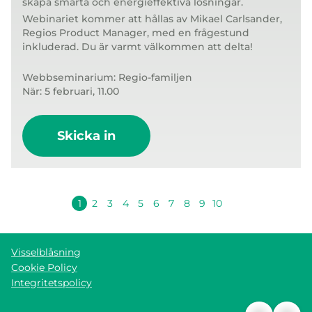
skapa smarta och energieffektiva lösningar.
Webinariet kommer att hållas av Mikael Carlsander,
Regios Product Manager, med en frågestund
inkluderad. Du är varmt välkommen att delta!
Webbseminarium: Regio-familjen
När: 5 februari, 11.00
Skicka in
Nästa
1
2
3
4
5
6
7
8
9
10
Visselblåsning
Cookie Policy
Integritetspolicy