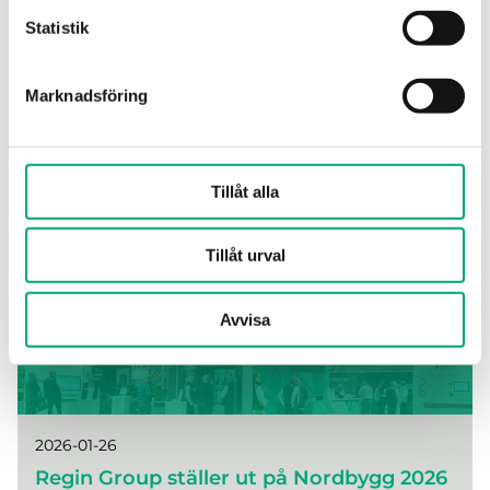
Slim, tre-radig design
Statistik
Förberedd för EXOcompact, Corrigo och Exigo
Standardritning
Plats för ytterligare utrustning, såsom en 4G-
Marknadsföring
modem eller rökstyrning
Regin uppdaterar också skåpet i två rader, CAB-
3 reläutgångar, 16 A, för att styra 230 V laster
STD3, med ny färgkodning av kablarna och ett nytt
Huvudströmbrytare för underhåll
namn för tydlighet, CAB-STD28-2R.
Tillåt alla
Länk till produktsidan
Tillåt urval
Avvisa
2026-01-26
Regin Group ställer ut på Nordbygg 2026