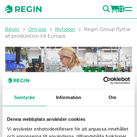
SÖK
LOGG
CH
You are here:
Regin
Om oss
Nyheter
Regin Group flyttar
all produktion till Europa
Samtycke
Information
Om
Regin Group flyttar all
produktion till Europa
Denna webbplats använder cookies
Vi använder enhetsidentifierare för att anpassa innehållet
Regin Group flyttar all sin produktion till
och annonserna till användarna, tillhandahålla funktioner