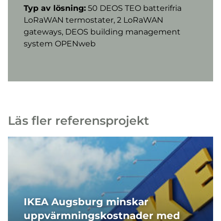
Typ av lösning:
50 DEOS TEO batterifria
LoRaWAN termostater, 2 LoRaWAN
gateways, DEOS building management
system OPENweb
Läs fler referensprojekt
IKEA Augsburg minskar
uppvärmningskostnader med