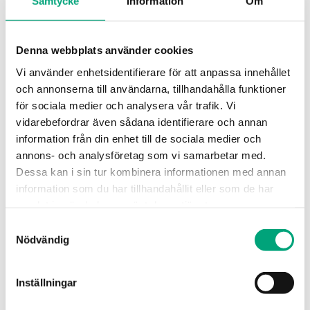
Samtycke
Information
Om
För att förbättra inomhusklimatet och spara in på
energikonsumtionen behövde IKEA Augsburg en
Denna webbplats använder cookies
snabb och effektiv lösning för behovsstyrd
värmehantering. Efter att ha utvärderat olika
Vi använder enhetsidentifierare för att anpassa innehållet
alternativ valde de en LoRaWAN-lösning baserad på
och annonserna till användarna, tillhandahålla funktioner
DEOS TEO trådlösa radiatortermostat som den
för sociala medier och analysera vår trafik. Vi
mest lämpliga lösningen.
vidarebefordrar även sådana identifierare och annan
information från din enhet till de sociala medier och
”Vi blev lika imponerade av den enkla
annons- och analysföretag som vi samarbetar med.
installationen av TEO som vi var av den
Dessa kan i sin tur kombinera informationen med annan
inbyggda termoelektriska generatorn.
information som du har tillhandahållit eller som de har
Med de trådlösa termostaterna behöver
samlat in när du har använt deras tjänster.
man inte byta batterier var sjätte månad,
Samtyckesval
vilket gör driften mer ekonomisk”, säger
Nödvändig
Thomas Rodak, enhetsansvarig för
fastighetsförvaltningen på IKEA
Inställningar
Augsburg.