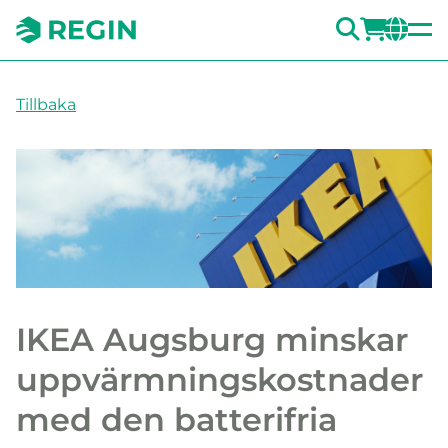
SÖK
LOGG
CH
Tillbaka
IKEA Augsburg minskar
uppvärmningskostnader
med den batterifria