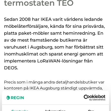
termostaten TEO
Sedan 2008 har IKEA varit världens ledande
möbelåterförsäljare, kända för sina prisvärda,
platta paket-möbler samt heminredning. En
av de mest framstående butikerna är
varuhuset i Augsburg, som har förbättrat sitt
inomhusklimat och sparat energi genom att
implementera LoRaWAN-lösningar från
DEOS.
Precis som i många andra detaljhandelsbutiker var
kontoren på IKEA Augsburg ständigt uppvärmda,
även efter arbetstid och helger. Då temperaturen
ofta var för hög, nådde inte tillräckligt med värme
fram till kontoren längst bort i värmekretsen.