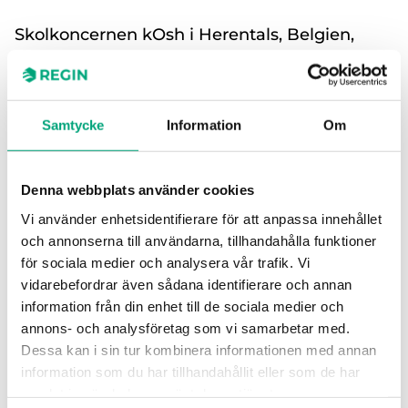
Skolkoncernen kOsh i Herentals, Belgien,
stöder både grund- och gymnasieutbildning
och har över 4000 elever fördelade på fem
campus. Med en mångfaldig infrastruktur har
Samtycke
Information
Om
skolan prioriterat en strömlinjeformad
hantering av sina VVS-system för att
säkerställa optimal komfort.
Denna webbplats använder cookies
Vi använder enhetsidentifierare för att anpassa innehållet
För att uppnå detta valde kOsh Energoo som sin
och annonserna till användarna, tillhandahålla funktioner
partner för att implementera en enhetlig VVS-
för sociala medier och analysera vår trafik. Vi
hanteringslösning. Genom att använda Regins
vidarebefordrar även sådana identifierare och annan
friprogrammerbara lösningar har Energoo
information från din enhet till de sociala medier och
tillhandahållit ett mångsidigt och skalbart system
annons- och analysföretag som vi samarbetar med.
som uppfyller behoven hos skolans omfattande
Dessa kan i sin tur kombinera informationen med annan
anläggningar.
information som du har tillhandahållit eller som de har
samlat in när du har använt deras tjänster.