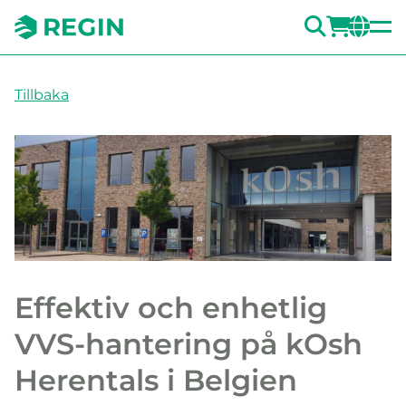
SÖK
LOGG
CH
Tillbaka
Effektiv och enhetlig
VVS-hantering på kOsh
Herentals i Belgien