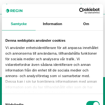
SÖK
LOGG
CH
You are here:
Regin
Produkter
Elektroniska ventiler och
Samtycke
Information
Om
expansionsventiler
Elektroniska ventiler och
Denna webbplats använder cookies
expansionsventiler
Vi använder enhetsidentifierare för att anpassa innehållet
och annonserna till användarna, tillhandahålla funktioner
Filter
för sociala medier och analysera vår trafik. Vi
Våra produkter
vidarebefordrar även sådana identifierare och annan
information från din enhet till de sociala medier och
annons- och analysföretag som vi samarbetar med.
Dessa kan i sin tur kombinera informationen med annan
Visselblåsning
information som du har tillhandahållit eller som de har
Cookie Policy
samlat in när du har använt deras tjänster.
Integritetspolicy
Samtyckesval
Nödvändig