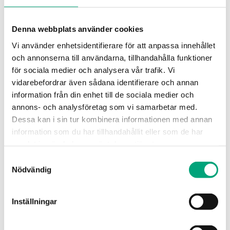
Denna webbplats använder cookies
Vi använder enhetsidentifierare för att anpassa innehållet
och annonserna till användarna, tillhandahålla funktioner
för sociala medier och analysera vår trafik. Vi
vidarebefordrar även sådana identifierare och annan
EK54
information från din enhet till de sociala medier och
Kapsling IP65
annons- och analysföretag som vi samarbetar med.
Dessa kan i sin tur kombinera informationen med annan
Dimensioner, yttre (BxHxD)
54xx mm
information som du har tillhandahållit eller som de har
samlat in när du har använt deras tjänster.
Antal moduler
3
Samtyckesval
Nödvändig
Inställningar