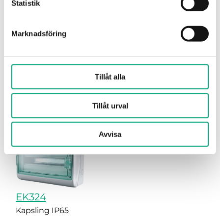
Statistik
Marknadsföring
EK216
Kapsling IP65
Dimensioner, yttre (BxHxD)
216xx mm
Tillåt alla
Antal moduler
12
Tillåt urval
Avvisa
EK324
Kapsling IP65