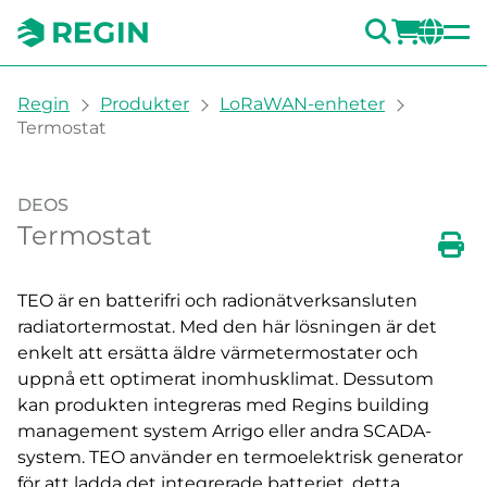
SÖK
LOGG
CH
You are here:
Regin
Produkter
LoRaWAN-enheter
Termostat
DEOS
Termostat
Skri
TEO är en batterifri och radionätverksansluten
radiatortermostat. Med den här lösningen är det
enkelt att ersätta äldre värmetermostater och
uppnå ett optimerat inomhusklimat. Dessutom
kan produkten integreras med Regins building
management system Arrigo eller andra SCADA-
system. TEO använder en termoelektrisk generator
för att ladda det integrerade batteriet, detta