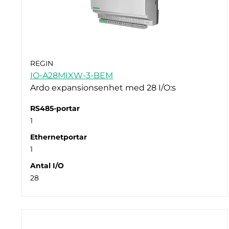
REGIN
IO-A28MIXW-3-BEM
Ardo expansionsenhet med 28 I/O:s
RS485-portar
1
Ethernetportar
1
Antal I/O
28