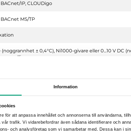
, BACnet/IP, CLOUDigo
, BACnet MS/TP
ation
(noggrannhet ± 0,4°C), Ni1000-givare eller 0...10 V DC (no
-omvandlingen.
kontakter
Information
cookies
, kortslutningsskyddad
e för att anpassa innehållet och annonserna till användarna, tillh
vår trafik. Vi vidarebefordrar även sådana identifierare och anna
 V AC eller DC, 2 A kontinuerligt. Max. 8 A totalt.
nnons- och analysföretag som vi samarbetar med. Dessa kan i sin