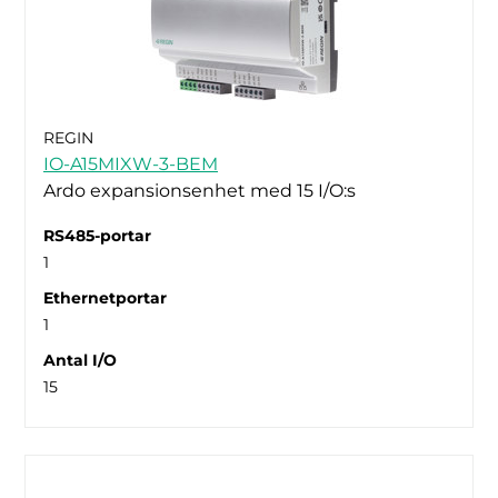
REGIN
IO-A15MIXW-3-BEM
Ardo expansionsenhet med 15 I/O:s
RS485-portar
1
Ethernetportar
1
Antal I/O
15