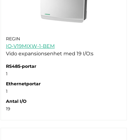
REGIN
IO-V19MIXW-1-BEM
Vido expansionsenhet med 19 I/O:s
RS485-portar
1
Ethernetportar
1
Antal I/O
19