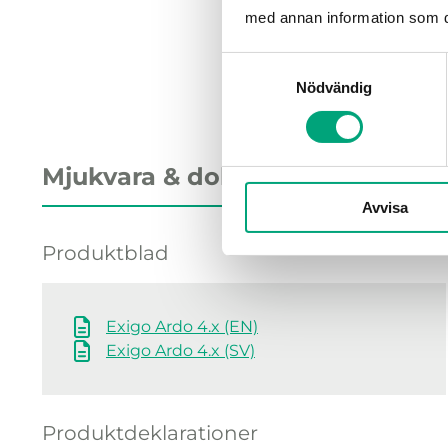
med annan information som du 
Samtyckesval
Nödvändig
Mjukvara & dokumentation
Avvisa
Produktblad
Exigo Ardo 4.x (EN)
Exigo Ardo 4.x (SV)
Produktdeklarationer