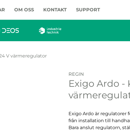
AR
OM OSS
KONTAKT
SUPPORT
 24 V värmeregulator
REGIN
Exigo Ardo - 
värmeregula
Exigo Ardo är regulatorer 
från installation till han
Bara anslut regulatorn, st