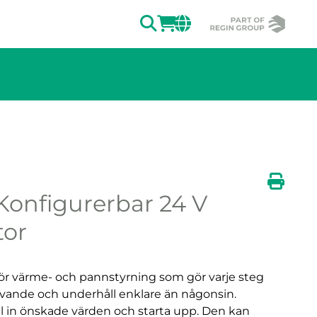
SÖK
LOGGA IN
CHANGE MAR
Konfigurerbar 24 V
Skriv u
tor
för värme- och pannstyrning som gör varje steg
dhavande och underhåll enklare än någonsin.
äll in önskade värden och starta upp. Den kan