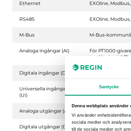
Ethernet
EXOline, Modbus
RS485
EXOline, Modbus
M-Bus
M-Bus-kommunik
Analoga ingångar (AI)
För PT1000-givare 
upplösning i A/D
Digitala ingångar (DI)
För potentialfria 
Samtycke
Universella ingångar
AI eller DI
(UI)
Denna webbplats använder 
Analoga utgångar (AO)
0...10 V DC, 1 mA
Vi använder enhetsidentifierar
sociala medier och analysera 
Digitala utgångar (DO)
Mosfetutgångar, 24
till de sociala medier och a