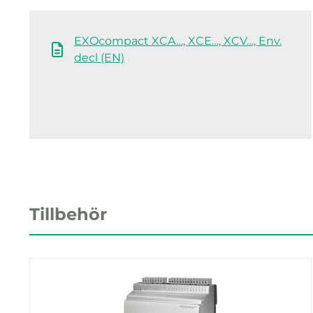
EXOcompact XCA…, XCE…, XCV…, Env.
decl (EN)
Tillbehör