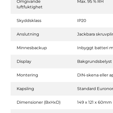
Omgivande
Max. 95 % RH
luftfuktighet
Skyddsklass
IP20
Anslutning
Jackbara skruvpli
Minnesbackup
Inbyggt batteri me
Display
Bakgrundsbelyst 
Montering
DIN-skena eller 
Kapsling
Standard Euronor
Dimensioner (BxHxD)
149 x 121 x 60mm