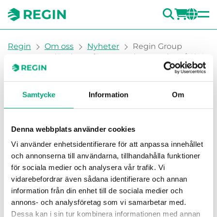
SÖK
LOGG
CH
You are here:
Regin
Om oss
Nyheter
Regin Group
presenterar lösningar för smarta byggnader på ISH
2027
Samtycke
Information
Om
Denna webbplats använder cookies
Vi använder enhetsidentifierare för att anpassa innehållet
och annonserna till användarna, tillhandahålla funktioner
för sociala medier och analysera vår trafik. Vi
Regin Group presenterar
vidarebefordrar även sådana identifierare och annan
information från din enhet till de sociala medier och
lösningar för smarta
annons- och analysföretag som vi samarbetar med.
byggnader på ISH 2027
Dessa kan i sin tur kombinera informationen med annan