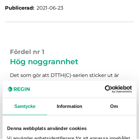
Publicerad:
2021-06-23
Fördel nr 1
Hög noggrannhet
Det som gör att DTTH(C)-serien sticker ut är
dess höga noggranhet vid mätning av
temperatur, luftfuktighet och CO
.
2
Noggrannhet temperatur: ±0,2 K vid 0...60
°C
Samtycke
Information
Om
Noggrannhet relativ luftfuktighet: ±2 % RH
vid 25 °C, 10...90 % RH
Noggrannhet CO
: ±50 ppm +3 % av det
Denna webbplats använder cookies
2
uppmätta värdet (vid 25 °C)
Vi använder enhetsidentifierare för att anpassa innehållet