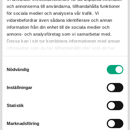
Transmitterns sensormoduler är baserade
och annonserna till användarna, tillhandahålla funktioner
på förstklassig sensorchipteknik, vilket
för sociala medier och analysera vår trafik. Vi
säkerställer kommunikationshastigheter
vidarebefordrar även sådana identifierare och annan
på upp till 1 MHz
information från din enhet till de sociala medier och
annons- och analysföretag som vi samarbetar med.
Dessa kan i sin tur kombinera informationen med annan
information som du har tillhandahållit eller som de har
samlat in när du har använt deras tjänster.
Fördel nr 2
Samtyckesval
Hög tillförlitlighet
Nödvändig
Med sin IP65-klassificerade kåpa har DTTH(C) en
av de högsta skyddsklasserna för
Inställningar
kanaltransmittrar på marknaden.
Transmittrarna i DTTH(C)-serien är skyddade
Statistik
mot kondensation och föroreningar och
därmed väl lämpade för installation i krävande
miljöer.
Marknadsföring
Genom att byta ut det medföljande filtret