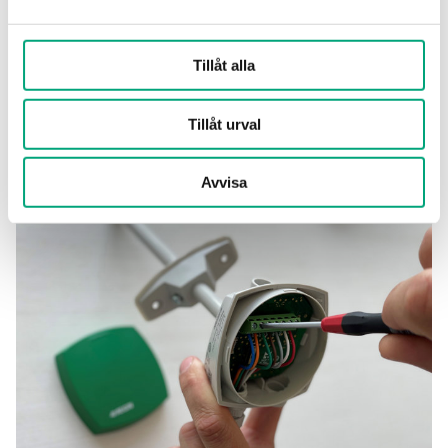
mot ett mer motståndskraftigt filter kan
DTTH installeras i förorenade miljöer utan
Tillåt alla
att transmitterns livslängd påverkas
Avancerad teknik med dubbla signaler
säkerställer långvarig precision och
Tillåt urval
stabilitet
Avvisa