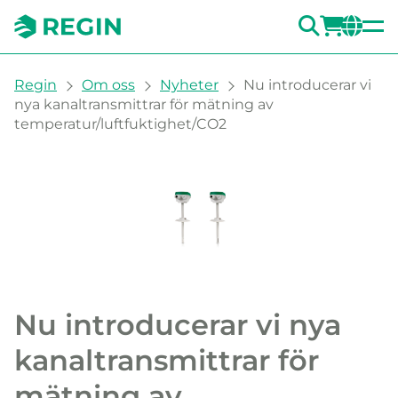
SÖK
LOGG
CH
You are here:
Regin
Om oss
Nyheter
Nu introducerar vi
nya kanaltransmittrar för mätning av
temperatur/luftfuktighet/CO2
Nu introducerar vi nya
kanaltransmittrar för
mätning av