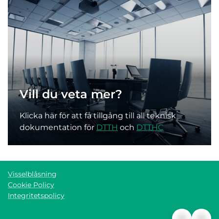
Vill du veta mer?
Klicka här för att få tillgång till all teknisk
dokumentation för
DTTH
och
DTTHC
Visselblåsning
Cookie Policy
Integritetspolicy