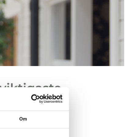
viktigaste
ul för
Om
jällmodul för