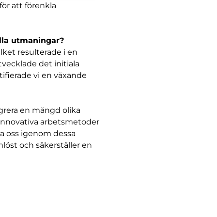
ör att förenkla
lla utmaningar?
lket resulterade i en
vecklade det initiala
ifierade vi en växande
egrera en mängd olika
 innovativa arbetsmetoder
ta oss igenom dessa
löst och säkerställer en