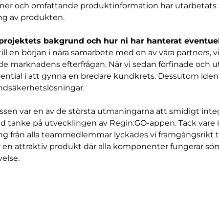
ioner och omfattande produktinformation har utarbetats f
ng av produkten.
projektets bakgrund och hur ni har hanterat eventue
ll en början i nära samarbete med en av våra partners, vi
e marknadens efterfrågan. När vi sedan förfinade och ut
ential i att gynna en bredare kundkrets. Dessutom ident
ndsäkerhetslösningar.
ssen var en av de största utmaningarna att smidigt int
d tanke på utvecklingen av Regin:GO-appen. Tack vare
g från alla teammedlemmar lyckades vi framgångsrikt 
 en attraktiv produkt där alla komponenter fungerar söm
velse.