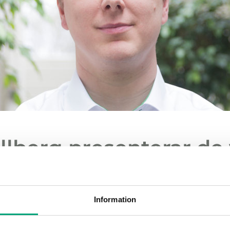
lberg presenterar de 
na i vår nya spjällmod
llsystem
Information
mrelease är vi stolta över att presentera en ny sp