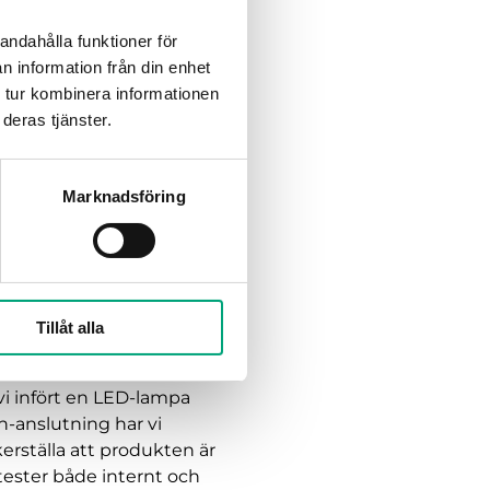
egin:GO app för
andahålla funktioner för
viktigaste
n information från din enhet
 tur kombinera informationen
deras tjänster.
 i större system. Vi har
verar spjällmodulens
Marknadsföring
emapplikationer. Vid
stem som effektivt kan
en innovativa
r vara värdefull för fler
Tillåt alla
 vi infört en LED-lampa
th-anslutning har vi
erställa att produkten är
tester både internt och