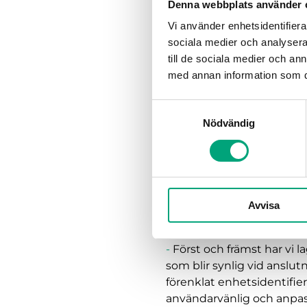
Denna webbplats använder 
rökkontrollsystem med
Vi använder enhetsidentifierar
effektiviserad drifttag
sociala medier och analysera 
funktionerna och berä
till de sociala medier och a
med annan information som du 
Kan du berätta om de vi
-
Vår målsättning var från
Samtyckesval
lagt stor vikt vid tillför
Nödvändig
nödläge vid kommunikation
sidan av detta har vi foku
hantera rök- eller brandi
utvecklingen av Regin:GO-
produktkategorier i framt
Avvisa
Hur har ni arbetat för a
-
Först och främst har vi l
som blir synlig vid anslut
förenklat enhetsidentifie
användarvänlig och anpass