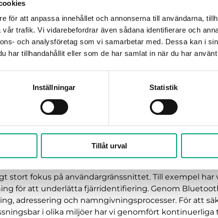
cookies
 Bluetooth funktionalitet, tillsammans med vår R
e för att anpassa innehållet och annonserna till användarna, tillh
ning. Jimmy Hallberg, produktchef, presenterar de 
vår trafik. Vi vidarebefordrar även sådana identifierare och anna
ttar om utvecklingsprocessen.
nnons- och analysföretag som vi samarbetar med. Dessa kan i sin
har tillhandahållit eller som de har samlat in när du har använt 
ktigaste funktionerna i den nya produkten?
 start att utveckla en produkt som sömlöst kan integreras
litlighet, särskilt genom vår ”watchdog”-funktion, som akti
Inställningar
Statistik
sförlust, vilket är avgörande för den här typen av syst
serat på att förkorta svarstiden för att säkerställa ett sy
ncidenter. En betydande del av projektet har ägnats åt d
appen och vi är övertygande om att applikationen komme
iden.
Tillåt urval
tt säkerställa en användarvänlig produkt?
agt stort fokus på användargränssnittet. Till exempel har
ning för att underlätta fjärridentifiering. Genom Bluetoo
ring, adressering och namngivningsprocesser. För att säk
ningsbar i olika miljöer har vi genomfört kontinuerliga 