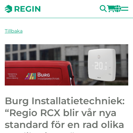
SÖK
LOGG
CH
Tillbaka
Burg Installatietechniek:
“Regio RCX blir vår nya
standard för en rad olika