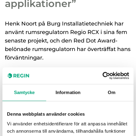
applikationer”
Henk Noort på Burg Installatietechniek har
använt rumsregulatorn Regio RCX i sina fem
senaste projekt, och den Red Dot Award-
belönade rumsregulatorn har överträffat hans
förväntningar.
Regins produktsortiment är inget nytt för Henk
och hans kollegor. Det nederländska
installationsföretaget inom HVAC har arbetat med
Samtycke
Information
Om
Regins produkter under flera år och är väl bekant
med sortimentet.
Denna webbplats använder cookies
”När Regio RCX introducerades kände vi
Vi använder enhetsidentifierare för att anpassa innehållet
direkt att det var en stark efterträdare till
och annonserna till användarna, tillhandahålla funktioner
Regio Midi-regulatorn, som vi har