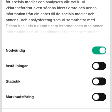
för sociala medier och analysera vår trafik. Vi
installerat flitigt i våra projekt under
vidarebefordrar även sådana identifierare och annan
många år”, säger Henk.
information från din enhet till de sociala medier och
annons- och analysföretag som vi samarbetar med.
Redan under testperioden upplevde han Regio
Dessa kan i sin tur kombinera informationen med annan
RCX som en stabil produkt med tydlig
information som du har tillhandahållit eller som de har
funktionalitet och attraktiv design.
samlat in när du har använt deras tjänster.
Samtyckesval
”Regio RCX har överträffat mina
Nödvändig
förväntningar. Ju mer man använder
produkten, desto fler
användningsområden upptäcker man.
Inställningar
Den är enkel att använda och våra
kunder uppskattar den genomtänkta
Statistik
designen, som gör att produkten smälter
in naturligt i den omgivande miljön”,
säger Henk.
Marknadsföring
Hittills har Henk och Burg Installatietechniek