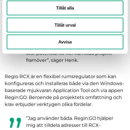
använt Regio RCX i fem olika fastighetsprojekt,
Tillåt alla
bland annat i flera sportanläggningar och
kontorsbyggnader, med integration mot building
Tillåt urval
management systemet Arrigo.
”Regio RCX ser ut att bli vår nya standard
Avvisa
för en rad olika applikationer, och vi ser
stor potential för fler framtida projekt
framöver”, säger Henk.
Regio RCX är en flexibel rumsregulator som kan
konfigureras och installeras både via den Windows-
baserade mjukvaran Application Tool och via appen
Regin:GO. Beroende på projektets omfattning och
krav erbjuder verktygen olika fördelar.
”Jag använder båda. Regin:GO hjälper
mig att tilldela adresser till RCX-