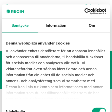
SÖK
LOGG
CH
You are here:
Regin
Kontakta mig
Samtycke
Information
Om
Kontakta mig
Denna webbplats använder cookies
Vi använder enhetsidentifierare för att anpassa innehållet
och annonserna till användarna, tillhandahålla funktioner
Visselblåsning
för sociala medier och analysera vår trafik. Vi
Cookie Policy
Integritetspolicy
vidarebefordrar även sådana identifierare och annan
information från din enhet till de sociala medier och
annons- och analysföretag som vi samarbetar med.
Dessa kan i sin tur kombinera informationen med annan
information som du har tillhandahållit eller som de har
samlat in när du har använt deras tjänster.
Samtyckesval
Nödvändig