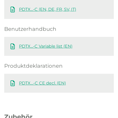
PDTX...-C (EN, DE, FR, SV, IT)
Benutzerhandbuch
PDTX...-C Variable list (EN)
Produktdeklarationen
PDTX…-C CE decl. (EN)
Zubehör