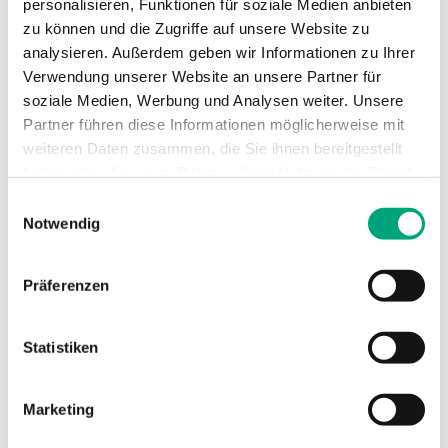
personalisieren, Funktionen für soziale Medien anbieten
Differenzdrucktransmitter mit
zu können und die Zugriffe auf unsere Website zu
Kommunikation
analysieren. Außerdem geben wir Informationen zu Ihrer
Verwendung unserer Website an unsere Partner für
Versorgungsspannung
24VAC/DC (21...27
soziale Medien, Werbung und Analysen weiter. Unsere
V AC 50Hz /
Partner führen diese Informationen möglicherweise mit
21...27 V DC), 4.0
weiteren Daten zusammen, die Sie ihnen bereitgestellt
VA
haben oder die sie im Rahmen Ihrer Nutzung der Dienste
gesammelt haben.
Einwilligungsauswahl
Schutzart
IP54
Notwendig
Umgebungsfeuchte
0…95 % RH
Präferenzen
(nicht kondensierend)
Umgebungstemperatur
-25…50 °C
Statistiken
Montage
Wand
Marketing