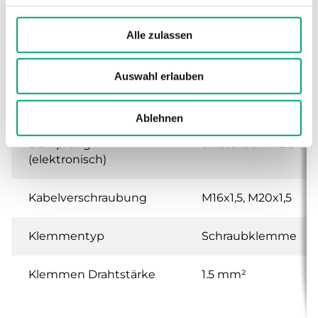
Abmessungen, außen
167x46x130 mm
(B x H x T)
Alle zulassen
Medien
Luft, nicht
brennbare und
Auswahl erlauben
nicht aggressive
Gase
Ablehnen
Dämpfung
einstellbar 1...12 s
(elektronisch)
Kabelverschraubung
M16x1,5, M20x1,5
Klemmentyp
Schraubklemme
Klemmen Drahtstärke
1.5 mm²