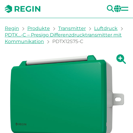
SUC
CH
You are here:
Regin
Produkte
Transmitter
Luftdruck
PDTX…-C – Presigo Differenzdrucktransmitter mit
Kommunikation
PDTX12S75-C
Zeige g
Ze