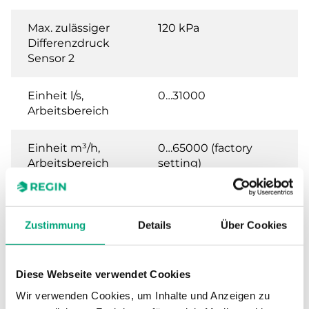
Max. zulässiger
120 kPa
Differenzdruck
Sensor 2
Einheit l/s,
0…31000
Arbeitsbereich
Einheit m³/h,
0…65000 (factory
Arbeitsbereich
setting)
Einheit Ft³/min
0…65000
(CFM),
Zustimmung
Details
Über Cookies
Arbeitsbereich
Diese Webseite verwendet Cookies
Wir verwenden Cookies, um Inhalte und Anzeigen zu
Technische Daten für PDTX…-C – Presigo